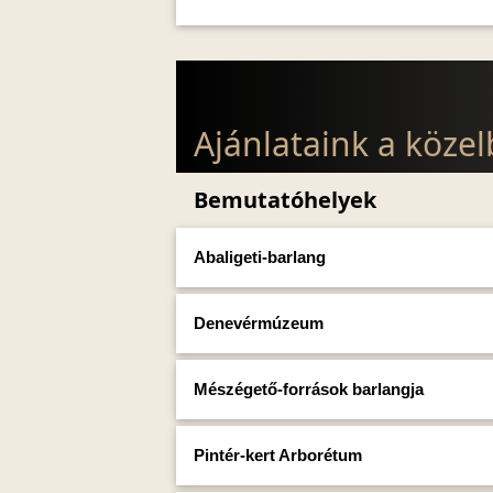
Ajánlataink a köze
Bemutatóhelyek
Abaligeti-barlang
Denevérmúzeum
Mészégető-források barlangja
Pintér-kert Arborétum