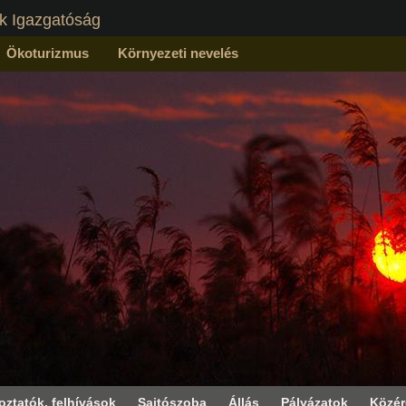
k Igazgatóság
Ökoturizmus
Környezeti nevelés
oztatók, felhívások
Sajtószoba
Állás
Pályázatok
Közé