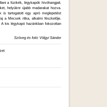
ani a füzikék, légykapók hívóhangjait.
őket, helyükre újabb madarakat hozva.
 is tartogatott egy apró meglepetést
j a Mecsek ritka, alkalmi fészkelője.
e. A kis légykapó hazánkban fokozottan
Szöveg és fotó: Völgyi Sándor
zet