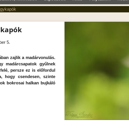
égykapók
ykapók
er 5.
ban zajlik a madárvonulás.
gy madárcsapatok gyűlnek
elé, persze ez is előfordul
a, hogy csendesen, szinte
tok bokrosai halkan bujkáló