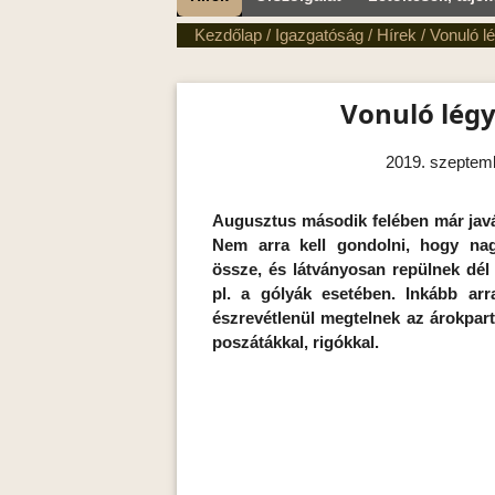
Kezdőlap
/
Igazgatóság
/
Hírek
/
Vonuló l
Vonuló lég
2019. szeptemb
Augusztus második felében már javá
Nem arra kell gondolni, hogy na
össze, és látványosan repülnek dél f
pl. a gólyák esetében. Inkább arr
észrevétlenül megtelnek az árokpar
poszátákkal, rigókkal.