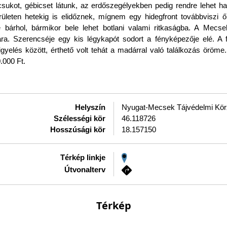
ukot, gébicset látunk, az erdőszegélyekben pedig rendre lehet hall
rületen hetekig is elidőznek, mígnem egy hidegfront továbbviszi 
bárhol, bármikor bele lehet botlani valami ritkaságba. A Mecsek
a. Szerencséje egy kis légykapót sodort a fényképezője elé. A fa
yelés között, érthető volt tehát a madárral való találkozás öröm
.000 Ft.
Helyszín
Nyugat-Mecsek Tájvédelmi Kör
Szélességi kör
46.118726
Hosszúsági kör
18.157150
Térkép linkje
Útvonalterv
Térkép