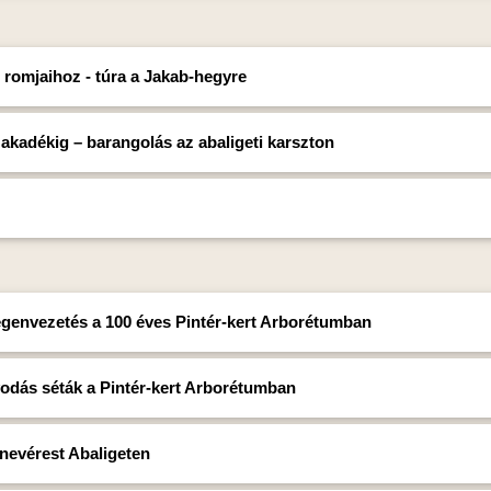
r romjaihoz - túra a Jakab-hegyre
akadékig – barangolás az abaligeti karszton
egenvezetés a 100 éves Pintér-kert Arborétumban
odás séták a Pintér-kert Arborétumban
nevérest Abaligeten