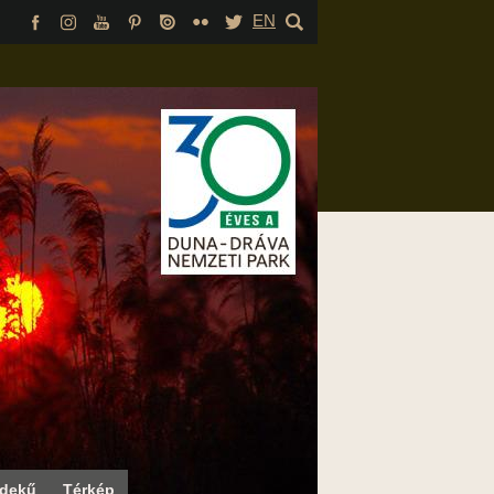
EN
rdekű
Térkép