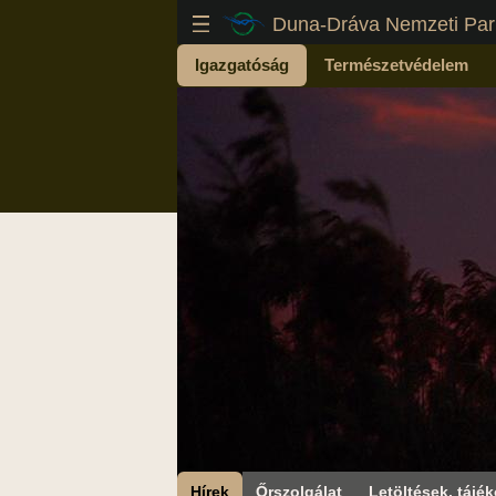
Duna-Dráva Nemzeti Par
Igazgatóság
Természetvédelem
Hírek
Őrszolgálat
Letöltések, tájék