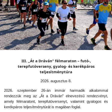
III. „Át a Dráván” félmaraton – futó-,
terepfutóverseny, gyalog- és kerékpáros
teljesítménytúra
2026. augusztus 8.
2026. szeptember 26-án immár harmadik alkalommal
rendezzük meg az „Át a Dráván” elnevezésű rendezvényt,
amely félmaratont, terepfutóversenyt, valamint gyalogos és
kerékpáros teljesítménytúrát is magában foglal.