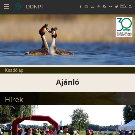
EN
DDNPI
Kezdőlap
Ajánló
Hírek