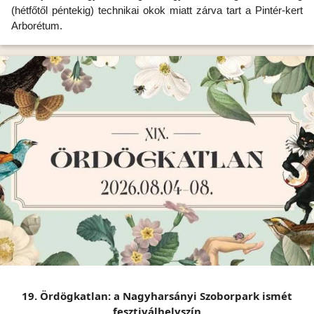
(hétfőtől péntekig) technikai okok miatt zárva tart a Pintér-kert
Arborétum.
19. Ördögkatlan: a Nagyharsányi Szoborpark ismét
fesztiválhelyszín