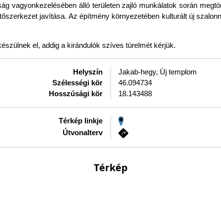
g vagyonkezelésében álló területen zajló munkálatok során megtör
tetőszerkezet javítása. Az építmény környezetében kulturált új szalo
szülnek el, addig a kirándulók szíves türelmét kérjük.
Helyszín
Jakab-hegy, Új templom
Szélességi kör
46.094734
Hosszúsági kör
18.143488
Térkép linkje
Útvonalterv
Térkép