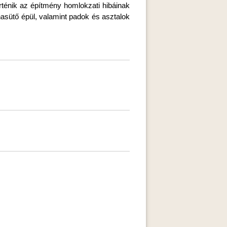
ténik az építmény homlokzati hibáinak
nnasütő épül, valamint padok és asztalok