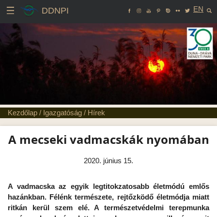
EN
DDNPI
Kezdőlap
/
Igazgatóság
/
Hírek
A mecseki vadmacskák nyomában
2020. június 15.
A vadmacska az egyik legtitokzatosabb életmódú emlős
hazánkban. Félénk természete, rejtőzködő életmódja miatt
ritkán kerül szem elé. A természetvédelmi terepmunka