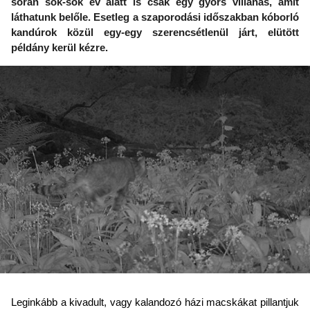
során sok-sok év alatt is csak egy gyors villanás, amit
láthatunk belőle. Esetleg a szaporodási időszakban kóborló
kandúrok közül egy-egy szerencsétlenül járt, elütött
példány kerül kézre.
Leginkább a kivadult, vagy kalandozó házi macskákat pillantjuk