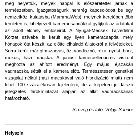
meg helyettük, melyek nappal is előszeretettel járnak a
természetben. Igazgatóságunk nemrég kapcsolódott be egy
nemzetközi kutatásba (
MammalWeb
), melynek keretében több
területen is, kihelyezett kameracsapdákkal gyűjtjük az adatokat
az adott élőhely emlőseiről. A Nyugat-Mecsek Tájvédelmi
Körzet szívébe is került egy ilyen kameracsapda, mely
hónapok óta készíti az előtte elhaladó állatokról a felvételeket.
Sorra került már gímszarvas, őz, vaddisznó, róka, nyest, borz,
mókus, házi macska. A júniusi kameraellenőrzés viszont
meghozta az áhított eredményt. Egy májusi éjszakán
vadmacska sétált el a kamera előtt. Természetesen genetikai
vizsgálat nélkül (házi macskával való hibridizáció miatt) nem
lehet 100 százalékosan kijelenteni, de a képeken jól látszó
jellegzetes farokmintázat alapján az állat vadmacskának
határozható.
Szöveg és fotó: Völgyi Sándor
Helyszín