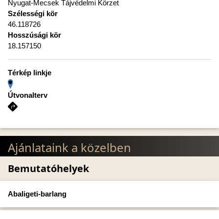
Nyugat-Mecsek Tájvédelmi Körzet
Szélességi kör
46.118726
Hosszúsági kör
18.157150
Térkép linkje
Útvonalterv
Ajánlataink a közelben
Bemutatóhelyek
Abaligeti-barlang