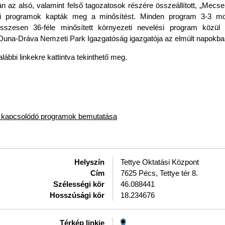
az alsó, valamint felső tagozatosok részére összeállított, „Mecseki
sű programok kapták meg a minősítést. Minden program 3-3 mod
sszesen 36-féle minősített környezeti nevelési program közül 
a-Dráva Nemzeti Park Igazgatóság igazgatója az elmúlt napokban vet
ábbi linkekre kattintva tekinthető meg.
e, kapcsolódó programok bemutatása
Helyszín
Tettye Oktatási Központ
Cím
7625 Pécs, Tettye tér 8.
Szélességi kör
46.088441
Hosszúsági kör
18.234676
Térkép linkje