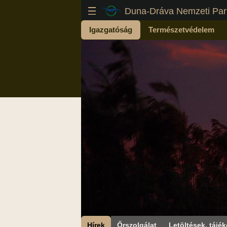
Duna-Dráva Nemzeti Par
Igazgatóság
Természetvédelem
Hírek
Őrszolgálat
Letöltések, tájék