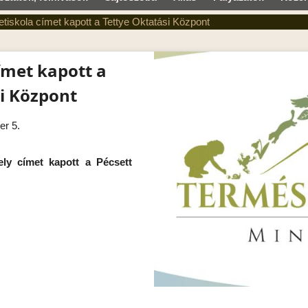
tiskola címet kapott a Tettye Oktatási Központ
ímet kapott a
i Központ
er 5.
ely címet kapott a Pécsett