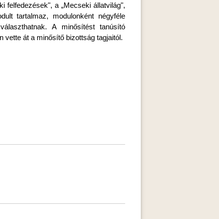
 felfedezések", a „Mecseki állatvilág",
ult tartalmaz, modulonként négyféle
választhatnak. A minősítést tanúsító
te át a minősítő bizottság tagjaitól.