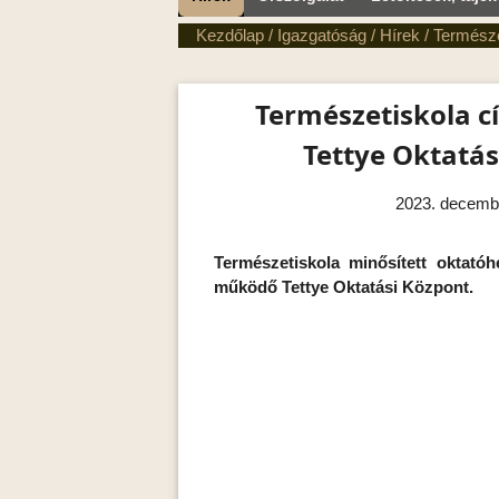
Kezdőlap
/
Igazgatóság
/
Hírek
/
Természe
Természetiskola c
Tettye Oktatás
2023. decemb
Természetiskola minősített oktatóh
működő Tettye Oktatási Központ.