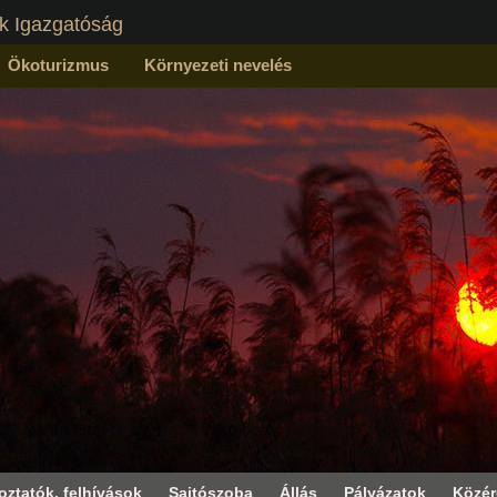
k Igazgatóság
Ökoturizmus
Környezeti nevelés
oztatók, felhívások
Sajtószoba
Állás
Pályázatok
Közé