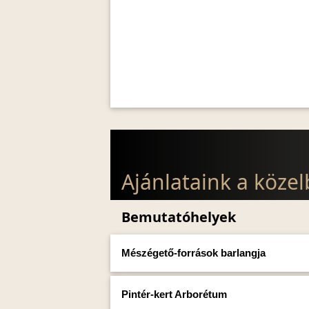
Ajánlataink a köze
Bemutatóhelyek
Mészégető-források barlangja
Pintér-kert Arborétum