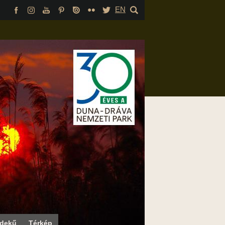
EN
rdekű
Térkép