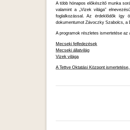
A több hónapos előkészítő munka során 
valamint a „Vizek világa" elnevezé
foglalkozással. Az érdeklődők így ö
dokumentumot Závoczky Szabolcs, a Dun
A programok részletes ismertetése az al
Mecseki felfedezések
Mecseki állatvilág
Vizek világa
A Tettye Oktatási Központ ismertetés