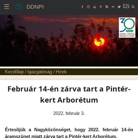
EN
DDNPI
Kezdőlap
/
Igazgatóság
/
Hírek
Február 14-én zárva tart a Pintér-
kert Arborétum
2022. február 3.
Értesítjük a Nagyközönséget, hogy 2022. február 14-én
áramszünet miatt zárva tart a Pintér-kert Arborétum.