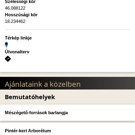
Szélességi kör
46.088122
Hosszúsági kör
18.234462
Térkép linkje
Útvonalterv
Ajánlataink a közelben
Bemutatóhelyek
Mészégető-források barlangja
Pintér-kert Arborétum