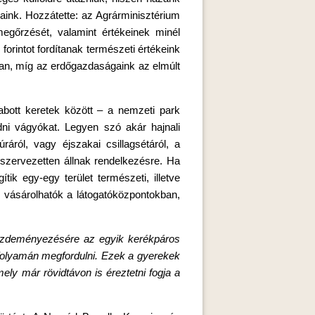
aink. Hozzátette: az Agrárminisztérium
egőrzését, valamint értékeinek minél
orintot fordítanak természeti értékeink
an, míg az erdőgazdaságaink az elmúlt
bott keretek között – a nemzeti park
ni vágyókat. Legyen szó akár hajnali
ráról, vagy éjszakai csillagsétáról, a
szervezetten állnak rendelkezésre. Ha
ik egy-egy terület természeti, illetve
s vásárolhatók a látogatóközpontokban,
ezdeményezésére az egyik kerékpáros
 folyamán megfordulni. Ezek a gyerekek
ly már rövidtávon is éreztetni fogja a