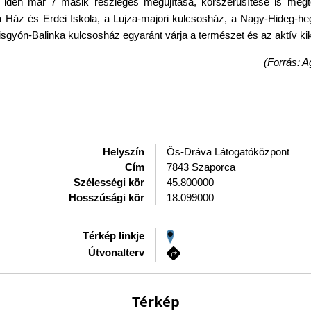
ett idén már 7 másik részleges megújítása, korszerűsítése is me
ra Ház és Erdei Iskola, a Lujza-majori kulcsosház, a Nagy-Hideg-heg
Kisgyón-Balinka kulcsosház egyaránt várja a természet és az aktív k
(Forrás: A
Helyszín
Ős-Dráva Látogatóközpont
Cím
7843 Szaporca
Szélességi kör
45.800000
Hosszúsági kör
18.099000
Térkép linkje
Útvonalterv
Térkép