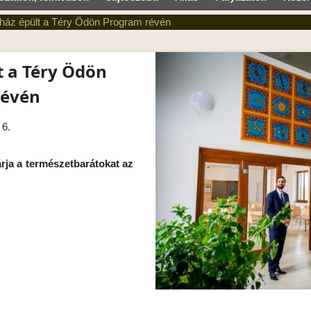
taház épült a Téry Ödön Program révén
t a Téry Ödön
révén
 6.
rja a természetbarátokat az