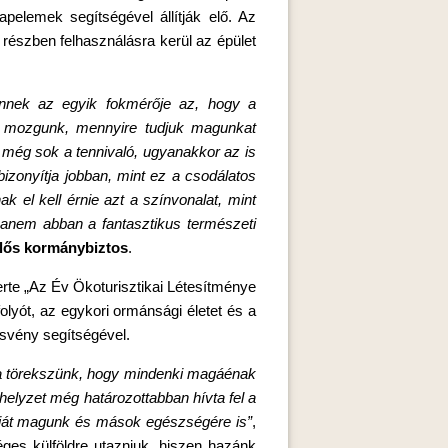
pelemek segítségével állítják elő. Az
 részben felhasználásra kerül az épület
Ennek az egyik fokmérője az, hogy a
it mozgunk, mennyire tudjuk magunkat
en még sok a tennivaló, ugyanakkor az is
izonyítja jobban, mint ez a csodálatos
k el kell érnie azt a színvonalat, mint
hanem abban a fantasztikus természeti
elős kormánybiztos
.
rte „Az Év Ökoturisztikai Létesítménye
lyót, az egykori ormánsági életet és a
ösvény segítségével.
Arra törekszünk, hogy mindenki magáénak
helyzet még határozottabban hívta fel a
saját magunk és mások egészségére is”
,
es külföldre utazniuk, hiszen hazánk