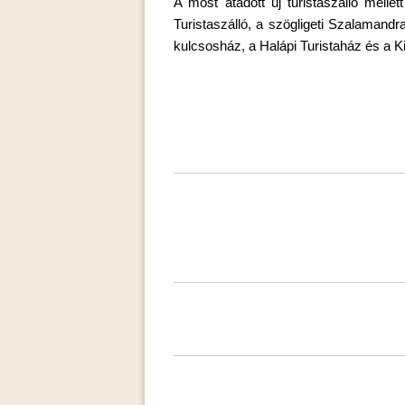
A most átadott új turistaszálló mell
Turistaszálló, a szögligeti Szalamand
kulcsosház, a Halápi Turistaház és a 