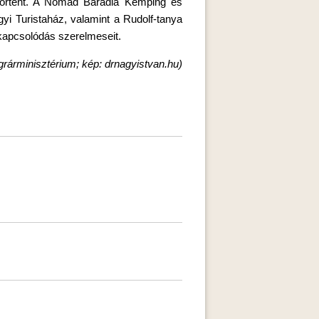
gtörtént. A Nomád Baradla Kemping és
yi Turistaház, valamint a Rudolf-tanya
ikapcsolódás szerelmeseit.
grárminisztérium; kép: drnagyistvan.hu)