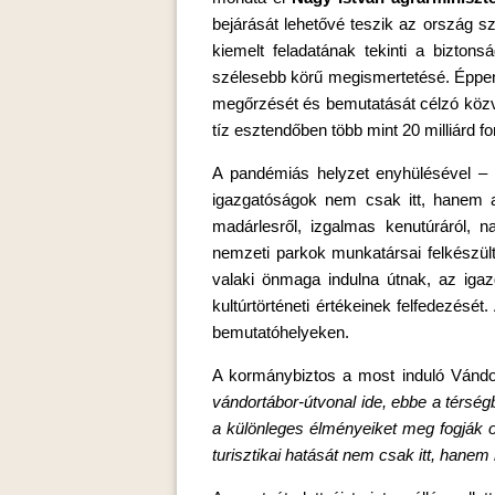
bejárását lehetővé teszik az ország s
kiemelt feladatának tekinti a bizton
szélesebb körű megismertetésé. Éppen e
megőrzését és bemutatását célzó közv
tíz esztendőben több mint 20 milliárd for
A pandémiás helyzet enyhülésével – t
igazgatóságok nem csak itt, hanem a
madárlesről, izgalmas kenutúráról, na
nemzeti parkok munkatársai felkészül
valaki önmaga indulna útnak, az igazg
kultúrtörténeti értékeinek felfedezés
bemutatóhelyeken.
A kormánybiztos a most induló Vánd
vándortábor-útvonal ide, ebbe a térsé
a különleges élményeiket meg fogják o
turisztikai hatását nem csak itt, hanem