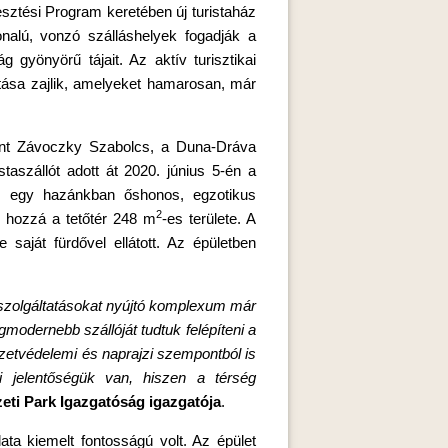
esztési Program keretében új turistaház
onalú, vonzó szálláshelyek fogadják a
 gyönyörű tájait. Az aktív turisztikai
jítása zajlik, amelyeket hamarosan, már
mint Závoczky Szabolcs, a Duna-Dráva
taszállót adott át 2020. június 5-én a
z egy hazánkban őshonos, egzotikus
2
n hozzá a tetőtér 248 m
-es területe. A
 saját fürdővel ellátott. Az épületben
 szolgáltatásokat nyújtó komplexum már
modernebb szállóját tudtuk felépíteni a
etvédelemi és naprajzi szempontból is
i jelentőségük van, hiszen a térség
ti Park Igazgatóság igazgatója
.
ata kiemelt fontosságú volt. Az épület