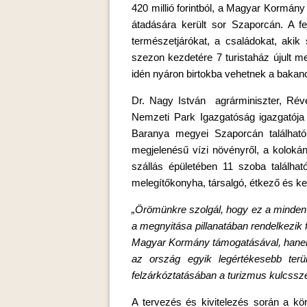
420 millió forintból, a Magyar Kormány
átadására került sor Szaporcán. A fe
természetjárókat, a családokat, akik 
szezon kezdetére 7 turistaház újult me
idén nyáron birtokba vehetnek a bakanc
Dr. Nagy István agrárminiszter, Rév
Nemzeti Park Igazgatóság igazgatója e
Baranya megyei Szaporcán találhat
megjelenésű vízi növényről, a kolokán
szállás épületében 11 szoba található
melegítőkonyha, társalgó, étkező és ker
„Örömünkre szolgál, hogy ez a minden 
a megnyitása pillanatában rendelkezik 
Magyar Kormány támogatásával, hanem 
az ország egyik legértékesebb terü
felzárkóztatásában a turizmus kulcssze
A tervezés és kivitelezés során a kör