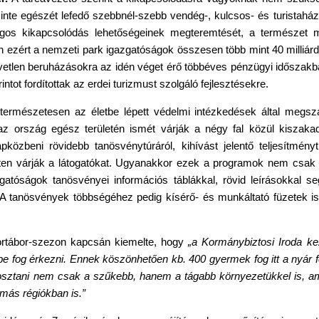
zinte egészét lefedő szebbnél-szebb vendég-, kulcsos- és turistaház
ságos kikapcsolódás lehetőségeinek megteremtését, a természet m
zért a nemzeti park igazgatóságok összesen több mint 40 milliárd f
etlen beruházásokra az idén véget érő többéves pénzügyi időszakb
intot fordítottak az erdei turizmust szolgáló fejlesztésekre.
ermészetesen az életbe lépett védelmi intézkedések által megsza
z ország egész területén ismét várják a négy fal közül kiszakad
pközbeni rövidebb tanösvénytúráról, kihívást jelentő teljesítménytú
ten várják a látogatókat. Ugyanakkor ezek a programok nem csak 
atóságok tanösvényei információs táblákkal, rövid leírásokkal segít
ét. A tanösvények többségéhez pedig kísérő- és munkáltató füzetek i
ortábor-szezon kapcsán kiemelte, hogy
„a Kormánybiztosi Iroda k
gbe fog érkezni. Ennek köszönhetően kb. 400 gyermek fog itt a nyár
sztani nem csak a szűkebb, hanem a tágabb környezetükkel is, ame
 más régiókban is.”