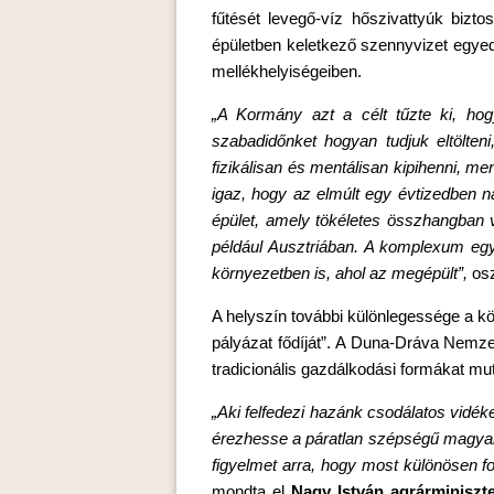
fűtését levegő-víz hőszivattyúk bizt
épületben keletkező szennyvizet egyedi
mellékhelyiségeiben.
„A Kormány azt a célt tűzte ki, ho
szabadidőnket hogyan tudjuk eltölte
fizikálisan és mentálisan kipihenni, me
igaz, hogy az elmúlt egy évtizedben n
épület, amely tökéletes összhangban va
például Ausztriában. A komplexum egy
környezetben is, ahol az megépült”,
osz
A helyszín további különlegessége a k
pályázat fődíját”. A Duna-Dráva Nemze
tradicionális gazdálkodási formákat mut
„Aki felfedezi hazánk csodálatos vidék
érezhesse a páratlan szépségű magyar t
figyelmet arra, hogy most különösen f
mondta el
Nagy István agrárminiszte