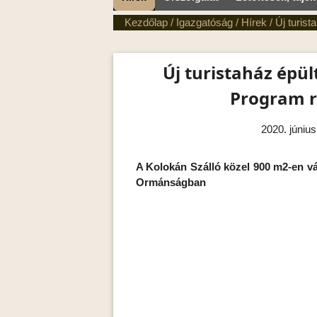
Kezdőlap
/
Igazgatóság
/
Hírek
/
Új turis
Új turistaház épül
Program 
2020. június
A Kolokán Szálló közel 900 m2-en vá
Ormánságban