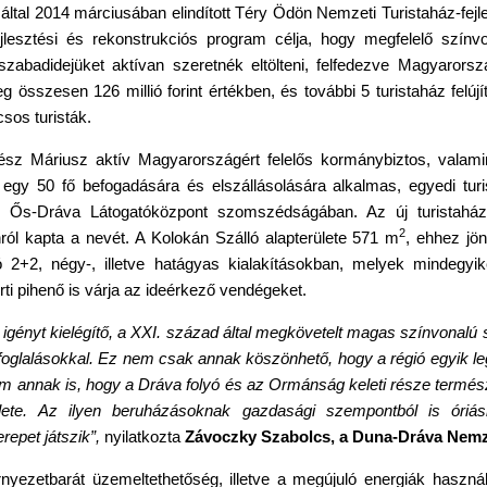
 által 2014 márciusában elindított Téry Ödön Nemzeti Turistaház-fejl
jlesztési és rekonstrukciós program célja, hogy megfelelő színv
szabadidejüket aktívan szeretnék eltölteni, felfedezve Magyarország
g összesen 126 millió forint értékben, és további 5 turistaház felú
sos turisták.
ész Máriusz aktív Magyarországért felelős kormánybiztos, vala
gy 50 fő befogadására és elszállásolására alkalmas, egyedi turis
ó Ős-Dráva Látogatóközpont szomszédságában. Az új turistahá
2
ról kapta a nevét. A Kolokán Szálló alapterülete 571 m
, ehhez jö
 2+2, négy-, illetve hatágyas kialakításokban, melyek mindegyike
ti pihenő is várja az ideérkező vendégeket.
igényt kielégítő, a XXI. század által megkövetelt magas színvonalú
foglalásokkal. Ez nem csak annak köszönhető, hogy a régió egyik leg
annak is, hogy a Dráva folyó és az Ormánság keleti része termész
lete. Az ilyen beruházásoknak gazdasági szempontból is óriás
repet játszik”,
nyilatkozta
Závoczky Szabolcs, a Duna-Dráva Nemze
nyezetbarát üzemeltethetőség, illetve a megújuló energiák használ