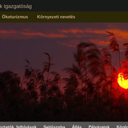
k Igazgatóság
Ökoturizmus
Környezeti nevelés
oztatók, felhívások
Sajtószoba
Állás
Pályázatok
Közé