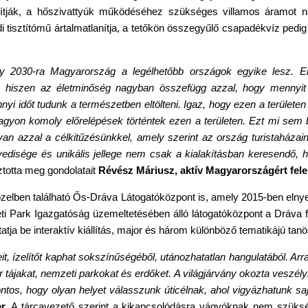
osítják, a hőszivattyúk működéséhez szükséges villamos áramot na
 tisztítómű ártalmatlanítja, a tetőkön összegyűlő csapadékvíz pedig
gy 2030-ra Magyarország a legélhetőbb országok egyike lesz. 
ni, hiszen az életminőség nagyban összefügg azzal, hogy menny
nnyi időt tudunk a természetben eltölteni. Igaz, hogy ezen a terület
agyon komoly előrelépések történtek ezen a területen. Ezt mi sem b
n azzal a célkitűzésünkkel, amely szerint az ország turistaházaina
edisége és unikális jellege nem csak a kialakításban keresendő, 
totta meg gondolatait
Révész Máriusz, aktív Magyarországért fel
özelben található Ős-Dráva Látogatóközpont is, amely 2015-ben elnye
ti Park Igazgatóság üzemeltetésében álló látogatóközpont a Dráva fo
atja be interaktív kiállítás, major és három különböző tematikájú tan
eit, ízelítőt kaphat sokszínűségéből, utánozhatatlan hangulatából. 
ájakat, nemzeti parkokat és erdőket. A világjárvány okozta veszély
ontos, hogy olyan helyet válasszunk úticélnak, ahol vigyázhatunk 
r.
A tárcavezető szerint a kikapcsolódásra vágyóknak nem szükség