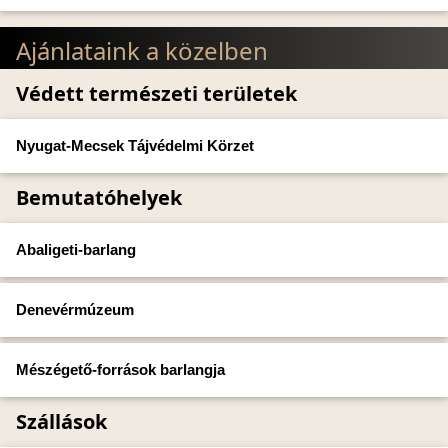
Ajánlataink a közelben
Védett természeti területek
Nyugat-Mecsek Tájvédelmi Körzet
Bemutatóhelyek
Abaligeti-barlang
Denevérmúzeum
Mészégető-források barlangja
Szállások