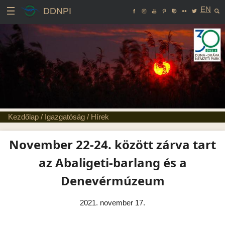
EN
DDNPI
Kezdőlap
/
Igazgatóság
/
Hírek
November 22-24. között zárva tart
az Abaligeti-barlang és a
Denevérmúzeum
2021. november 17.