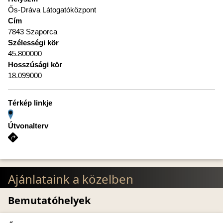
Ős-Dráva Látogatóközpont
Cím
7843 Szaporca
Szélességi kör
45.800000
Hosszúsági kör
18.099000
Térkép linkje
Útvonalterv
Ajánlataink a közelben
Bemutatóhelyek