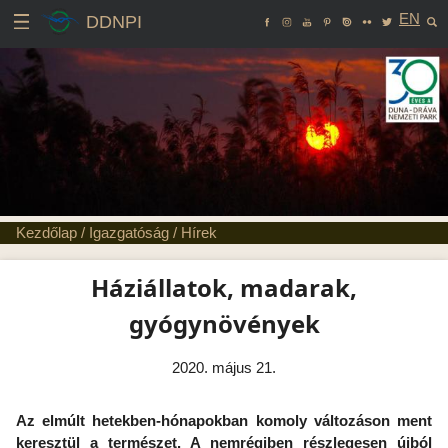
EN
DDNPI
Kezdőlap
/
Igazgatóság
/
Hírek
Háziállatok, madarak,
gyógynövények
2020. május 21.
Az elmúlt hetekben-hónapokban komoly változáson ment
keresztül a természet. A nemrégiben részlegesen újból