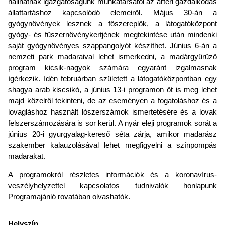
hallhatnak igazgatóságunk munkatársától az ártéri gazdálkodás
állattartáshoz kapcsolódó elemeiről. Május 30-án a
gyógynövények lesznek a főszereplők, a látogatóközpont
gyógy- és fűszernövénykertjének megtekintése után mindenki
saját gyógynövényes szappangolyót készíthet. Június 6-án a
nemzeti park madaraival lehet ismerkedni, a madárgyűrűző
program kicsik-nagyok számára egyaránt izgalmasnak
ígérkezik. Idén februárban született a látogatóközpontban egy
shagya arab kiscsikó, a június 13-i programon őt is meg lehet
majd közelről tekinteni, de az eseményen a fogatoláshoz és a
lovagláshoz használt lószerszámok ismertetésére és a lovak
felszerszámozására is sor kerül. A nyár eleji programok sorát a
június 20-i gyurgyalag-kereső séta zárja, amikor madarász
szakember kalauzolásával lehet megfigyelni a színpompás
madarakat.
A programokról részletes információk és a koronavírus-
veszélyhelyzettel kapcsolatos tudnivalók honlapunk
Programajánló
rovatában olvashatók.
Helyszín