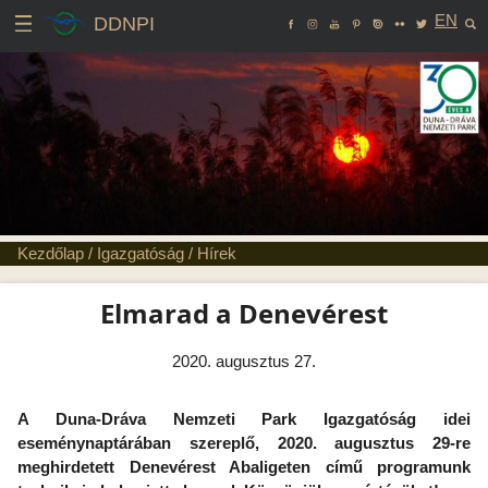
EN
DDNPI
Kezdőlap
/
Igazgatóság
/
Hírek
Elmarad a Denevérest
2020. augusztus 27.
A Duna-Dráva Nemzeti Park Igazgatóság idei
eseménynaptárában szereplő, 2020. augusztus 29-re
meghirdetett Denevérest Abaligeten című programunk