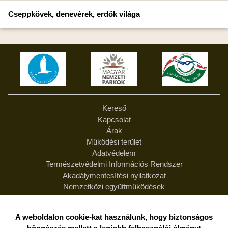
Cseppkövek, denevérek, erdők világa
Kereső
Kapcsolat
Árak
Működési terület
Adatvédelem
Természetvédelmi Információs Rendszer
Akadálymentesítési nyilatkozat
Nemzetközi együttműködések
Együttműködő partnereink
Feliratkozás hírlevélre
A weboldalon cookie-kat használunk, hogy biztonságos
Hírlevél leiratkozás