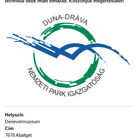
technikai okok miatt elmarad. Köszönjük megértésüket!
Helyszín
Denevérmúzeum
Cím
7678 Abaliget