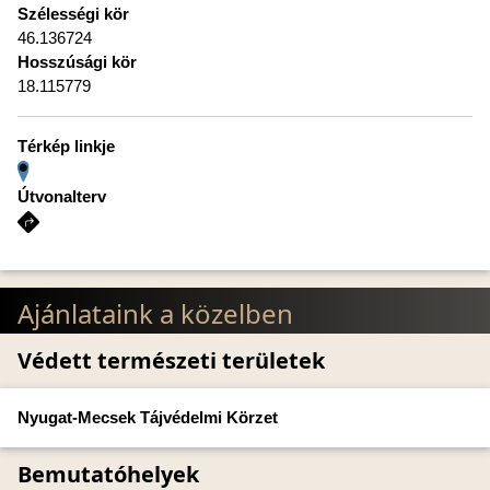
Szélességi kör
46.136724
Hosszúsági kör
18.115779
Térkép linkje
Útvonalterv
Ajánlataink a közelben
Védett természeti területek
Nyugat-Mecsek Tájvédelmi Körzet
Bemutatóhelyek