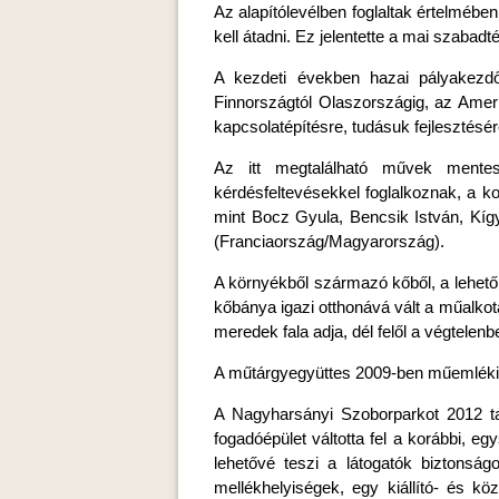
Az alapítólevélben foglaltak értelmé
kell átadni. Ez jelentette a mai szabadté
A kezdeti években hazai pályakezd
Finnországtól Olaszországig, az Amer
kapcsolatépítésre, tudásuk fejlesztésér
Az itt megtalálható művek mentese
kérdésfeltevésekkel foglalkoznak, a 
mint Bocz Gyula, Bencsik István, Kígy
(Franciaország/Magyarország).
A környékből származó kőből, a lehető
kőbánya igazi otthonává vált a műalkot
meredek fala adja, dél felől a végtelenbe
A műtárgyegyüttes 2009-ben műemléki 
A Nagyharsányi Szoborparkot 2012 tav
fogadóépület váltotta fel a korábbi, e
lehetővé teszi a látogatók biztonsá
mellékhelyiségek, egy kiállító- és k