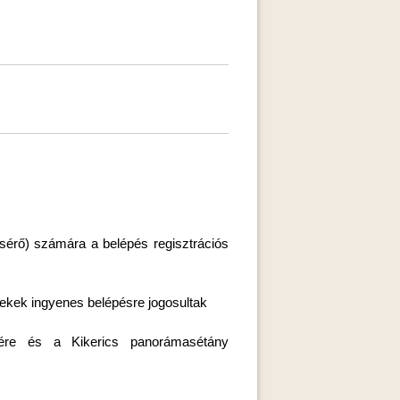
ísérő) számára a belépés regisztrációs
mekek ingyenes belépésre jogosultak
ére és a Kikerics panorámasétány