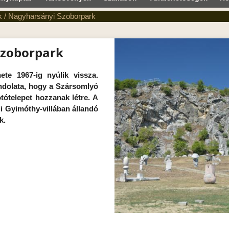
k
/
Nagyharsányi Szoborpark
Szoborpark
te 1967-ig nyúlik vissza.
dolata, hogy a Szársomlyó
tótelepet hozzanak létre. A
i Gyimóthy-villában állandó
k.