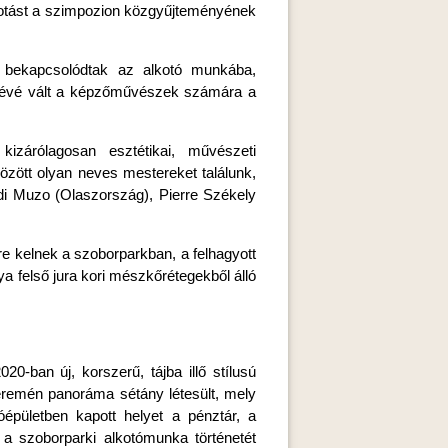
kotást a szimpozion közgyűjteményének
 bekapcsolódtak az alkotó munkába,
zínévé vált a képzőművészek számára a
izárólagosan esztétikai, művészeti
zött olyan neves mestereket találunk,
 di Muzo (Olaszország), Pierre Székely
e kelnek a szoborparkban, a felhagyott
a felső jura kori mészkőrétegekből álló
ban új, korszerű, tájba illő stílusú
 peremén panoráma sétány létesült, mely
épületben kapott helyet a pénztár, a
 a szoborparki alkotómunka történetét