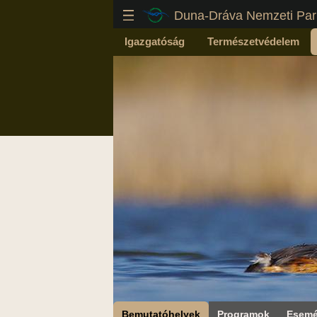
Duna-Dráva Nemzeti Par
Igazgatóság
Természetvédelem
Bemutatóhelyek
Programok
Esemé