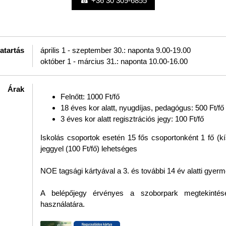
☎ +36 30 309-6855
atartás
április 1 - szeptember 30.: naponta 9.00-19.00
október 1 - március 31.: naponta 10.00-16.00
Árak
Felnőtt: 1000 Ft/fő
18 éves kor alatt, nyugdíjas, pedagógus: 500 Ft/fő
3 éves kor alatt regisztrációs jegy: 100 Ft/fő
Iskolás csoportok esetén 15 fős csoportonként 1 fő (k
jeggyel (100 Ft/fő) lehetséges
NOE tagsági kártyával a 3. és további 14 év alatti gyer
A belépőjegy érvényes a szoborpark megtekintés
használatára.