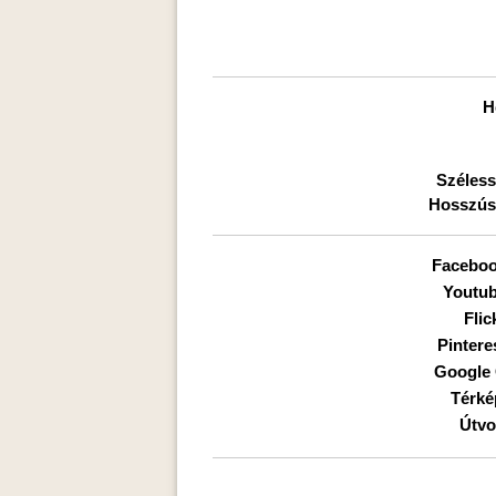
H
Széless
Hosszús
Faceboo
Youtub
Flic
Pintere
Google
Térké
Útvo