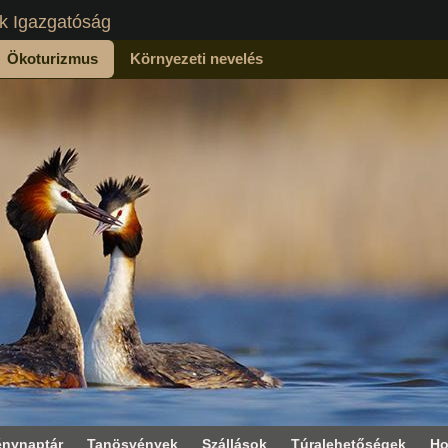
k Igazgatóság
Ökoturizmus
Környezeti nevelés
nynaptár
Tanösvények
Szállások
Túralehetőségek
Ho