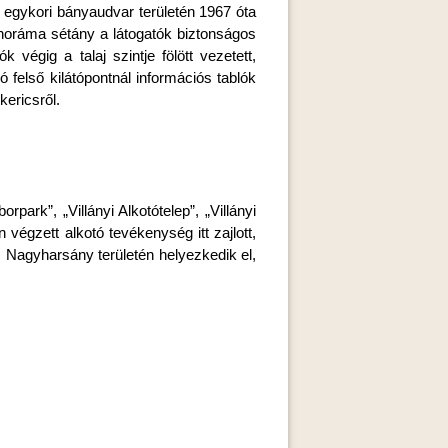
az egykori bányaudvar területén 1967 óta
noráma sétány a látogatók biztonságos
végig a talaj szintje fölött vezetett,
ó felső kilátópontnál információs tablók
kericsről.
ark”, „Villányi Alkotótelep”, „Villányi
égzett alkotó tevékenység itt zajlott,
s Nagyharsány területén helyezkedik el,