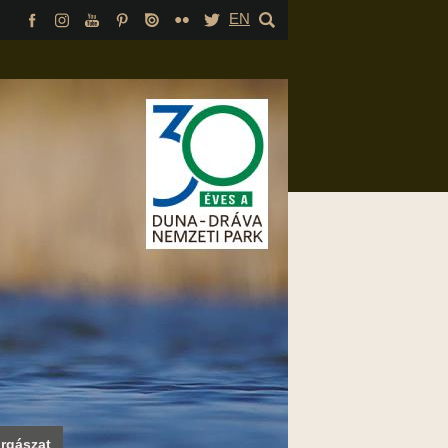
EN
rgászat