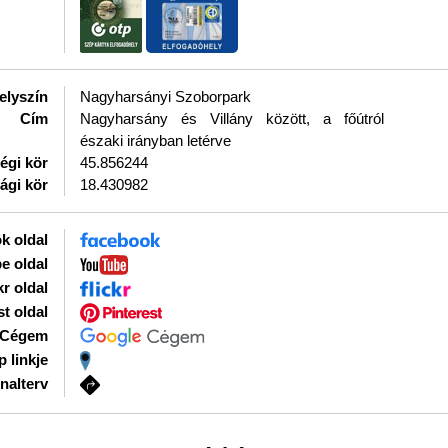
elyszín
Nagyharsányi Szoborpark
Cím
Nagyharsány és Villány között, a főútról
északi irányban letérve
égi kör
45.856244
ági kör
18.430982
k oldal
e oldal
kr oldal
st oldal
 Cégem
p linkje
nalterv