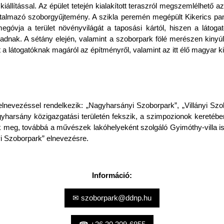
iállítással. Az épület tetején kialakított teraszról megszemlélhető 
artalmazó szoborgyűjtemény. A szikla peremén megépült Kikerics pa
óvja a terület növényvilágát a taposási kártól, hiszen a látogatók 
haladnak. A sétány elején, valamint a szoborpark fölé merészen kinyúl
a látogatóknak magáról az építményről, valamint az itt élő magyar ki
lnevezéssel rendelkezik: „Nagyharsányi Szoborpark”, „Villányi Szoborp
harsány közigazgatási területén fekszik, a szimpozionok keretében v
ők meg, továbbá a művészek lakóhelyeként szolgáló Gyimóthy-villa i
yi Szoborpark” elnevezésre.
Információ:
✉ szoborpark@ddnp.hu