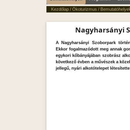
Kezdőlap
/
Ökoturizmus
/
Bemutatóhelye
Nagyharsányi 
A Nagyharsányi Szoborpark történe
Ekkor fogalmazódott meg annak gon
egykori kőbányájában szobrász alko
következő évben a művészek a közel
jellegű, nyári alkotótelepet létesítette