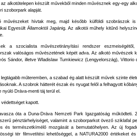
ben az alkotótelepen készült művekből minden művésznek egy-egy al
ri szoborpark alapját.
ő művészeket hívtak meg, majd később külföldi szobrászok is
ikai Egyesült Államoktól Japánig. Az alkotói műhely kitűnő helys
e.
k a szocialista művészetirányítási rendszer eszmeiségétől, k
korszak valóságos művészetének képét adva. Az alkotó művészek kö
ós Sándor, illetve Wladislaw Tumkiewicz (Lengyelország), Vittorio
 legtágabb műteremben, a szabad ég alatt készült művek szinte életr
ásoknak. A szobrok hátterét észak és nyugat felől a felhagyott kőbány
 nyúló Dráva-menti táj terül el.
védettséget kapott.
asza óta a Duna-Dráva Nemzeti Park Igazgatóság működteti. 2020-
gyszerű pénztárhelyiséget, valamint a szoborparkot övező sziklafal
gos és természetkímélő mozgását a bemutatóhelyen. Az új fogadó
özösségi tér filmvetítési lehetőséggel, a NATURA2000 értékeket és