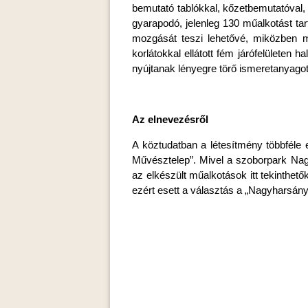
bemutató tablókkal, kőzetbemutatóval, k
gyarapodó, jelenleg 130 műalkotást t
mozgását teszi lehetővé, miközben meg
korlátokkal ellátott fém járófelületen 
nyújtanak lényegre törő ismeretanyagot 
Az elnevezésről
A köztudatban a létesítmény többféle e
Művésztelep”. Mivel a szoborpark Nagy
az elkészült műalkotások itt tekinthet
ezért esett a választás a „Nagyharsán