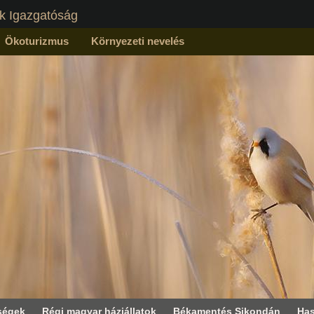
k Igazgatóság
Ökoturizmus
Környezeti nevelés
ségek
Régi magyar háziállatok
Békamentés Sikondán
Has