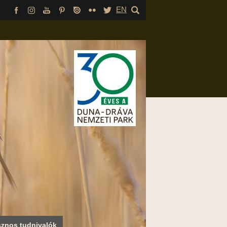
EN
znos tudnivalók