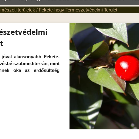
rmészeti területek
/
Fekete-hegy Természetvédelmi Terület
észetvédelmi
t
 jóval alacsonyabb Fekete-
evésbé szubmediterrán, mint
ennek oka az erdősültség