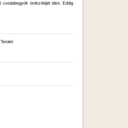
ű csodabogyók örökzöldjét látni. Eddig
Terület