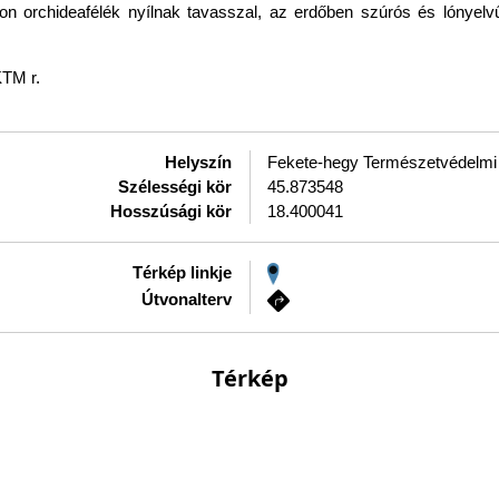
on orchideafélék nyílnak tavasszal, az erdőben szúrós és lónyelv
KTM r.
Helyszín
Fekete-hegy Természetvédelmi 
Szélességi kör
45.873548
Hosszúsági kör
18.400041
Térkép linkje
Útvonalterv
Térkép