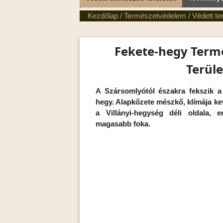
Kezdőlap
/
Természetvédelem
/
Védett te
Fekete-hegy Term
Terüle
A Szársomlyótól északra fekszik a
hegy. Alapkőzete mészkő, klímája k
a Villányi-hegység déli oldala, 
magasabb foka.