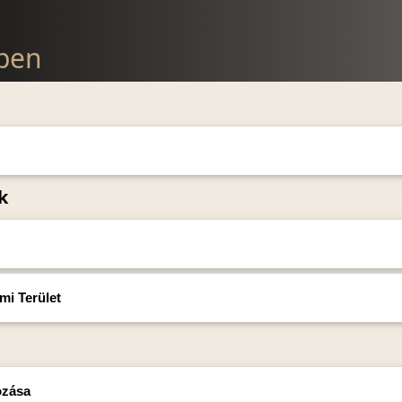
lben
k
mi Terület
ozása