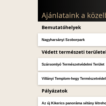
Ajánlataink a köze
Bemutatóhelyek
Nagyharsányi Szoborpark
Védett természeti területe
Szársomlyó Természetvédelmi Terület
Villányi Templom-hegy Természetvédel
Pályázatok
Az új Kikerics panoráma sétány létreh