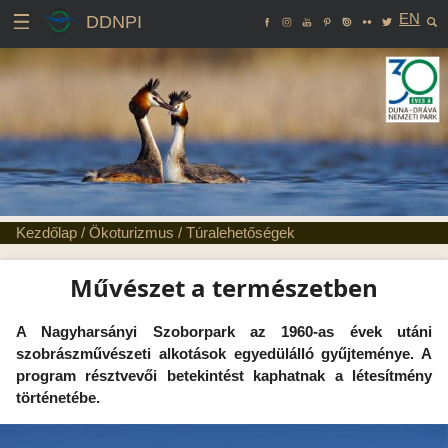
EN
DDNPI
Kezdőlap
/
Ökoturizmus
/
Túralehetőségek
Művészet a természetben
A Nagyharsányi Szoborpark az 1960-as évek utáni
szobrászművészeti alkotások egyedülálló gyűjteménye. A
program résztvevői betekintést kaphatnak a létesítmény
történetébe.