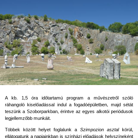
A kb. 1,5 óra időtartamú program a művészetről szóló
ráhangoló kiselőadással indul a fogadóépületben, majd sétát
teszünk a Szoborparkban, érintve az egyes alkotói periódusok
legjellemzőbb munkáit.
Többek között helyet foglalunk a
Szimpozion asztal
körül,
ellátogatunk a napjainkban is színházi előadások helyszíneként