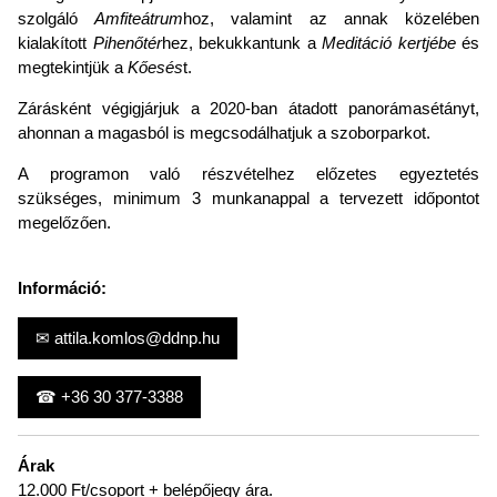
szolgáló
Amfiteátrum
hoz, valamint az annak közelében
kialakított
Pihenőtér
hez, bekukkantunk a
Meditáció kertjébe
és
megtekintjük a
Kőesés
t.
Zárásként végigjárjuk a 2020-ban átadott panorámasétányt,
ahonnan a magasból is megcsodálhatjuk a szoborparkot.
A programon való részvételhez előzetes egyeztetés
szükséges, minimum 3 munkanappal a tervezett időpontot
megelőzően.
Információ:
✉ attila.komlos@ddnp.hu
☎ +36 30 377-3388
Árak
12.000 Ft/csoport + belépőjegy ára.