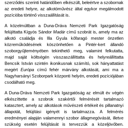
szerződés szerinti határidőben elkészült, beleértve a szobornak
az eredeti helyre, az alkotóművész által egykor megálmodott
pozícióba történő visszaállítását is.
A közelmúltban a Duna-Dráva Nemzeti Park Igazgatóság
felújíttatta Kígyós Sándor
Madár
című szobrát is, amely ma az
alkotó családja és Illa Gyula kőfaragó mester önzetlen
közreműködésének köszönhetően a Pintér-kert állandó
szoborgyűjteményében tekinthető meg, valamint felkutatta,
majd saját költségén visszaszállíttatta és helyreállíttatta
Bencsik István szintén ikonikusnak számító, sok hányattatást
megért
Európa
című fehér márvány alkotását, ami ma a
Nagyharsányi Szoborpark központi helyén, eredeti pozíciójában
csodálható meg.
A Duna-Dráva Nemzeti Park Igazgatóság az elmúlt év végén
elkészíttette a szobrok szakértői felmérését tartalmazó
katasztert, amely az alkotások művészeti értékeit és pillanatnyi
állapotát, felújítási igényét is tartalmazza. A felmérés
eredményei alapján valamennyi szobor állagmegóvását, illetve
szükség esetén felújítását is tervezzük a közeljövőben.