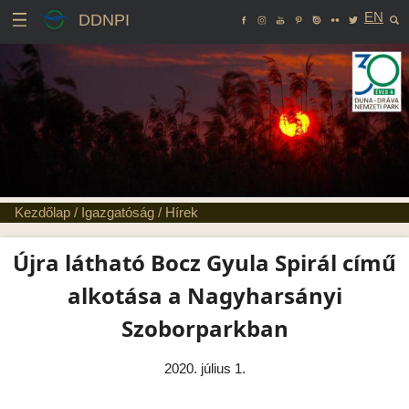
EN
DDNPI
Kezdőlap
/
Igazgatóság
/
Hírek
Újra látható Bocz Gyula Spirál című
alkotása a Nagyharsányi
Szoborparkban
2020. július 1.