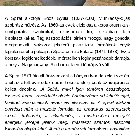
A Spirál alkotója Bocz Gyula (1937-2003) Munkácsy-díjas
szobrászművész. Az 1960-as évek eleje óta alkotott organikus-
nonfiguratív szobrokat, elsősorban kő, ritkábban fém
kisplasztikákat. Tág asszociációs térben mozgó, nagy gonddal
megmunkált, sokszor jelszerű plasztikus formáinak egyik
legjelentősebb példája a
Spirál
című alkotása (1971-1973). Ez a
korszak legkiemelkedőbb, méreteiben legimpozánsabb darabja,
amely a Nagyharsányi Szoborpark emblémájává vált.
A Spirál 1973 óta áll őrszemként a bányaudvar délkeleti szélén,
ahol az eltelt évtizedek során hosszú ideig csak az időjárással
kellett dacolnia.
„A Spirál, mivel igen tömören összefogott,
jelszerű forma, rendkívül sokféle értelmezésre ad lehetőséget,
konkrét asszociációk révén és elvontan is. A spirál alakzat
egyrészt mint a mozgás formája, az organikus szervezetek
elemi struktúrája, a növekedés, a mindenséget mozgató
energiák jelképe jelenik meg, másrészt számos hasonlat
kiindulási alapja lehet. A mű a természeti formákhoz hasonlóan