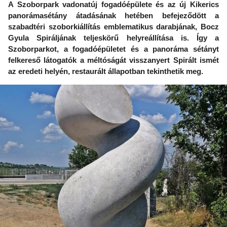
A Szoborpark vadonatúj fogadóépülete és az új Kikerics
panorámasétány átadásának hetében befejeződött a
szabadtéri szoborkiállítás emblematikus darabjának, Bocz
Gyula Spiráljának teljeskörű helyreállítása is. Így a
Szoborparkot, a fogadóépületet és a panoráma sétányt
felkereső látogatók a méltóságát visszanyert Spirált ismét
az eredeti helyén, restaurált állapotban tekinthetik meg.