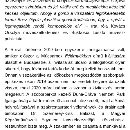
az arányok és a szerkezet bonyolult harmóniájára épül. A Spirál
egyszerre szimbólum és jel, vitális erő és meditációra késztető
kecses objektum. Ahogy a gömb a visszatérő legtökéletesebb
forma Bocz Gyula plasztikai gondolkodásában, úgy a spirál a
legmagasabb rendű kompozíciós elv”
– írta róla Kovács
Orsolya művészettörténész és Bükkösdi László művész-
publicista.
A Spirál története 2017-ben egyszerre mozgalmassá vált,
amikor először a Műcsarnok
Félárnyékban
című kiállítására
utazott el Budapestre, s invitálta az utcáról a látogatókat olyan
sikerrel, hogy fővárosi tartózkodását meg kellett hosszabbítani.
Onnan visszakerülve az időközben megkezdődött szoborparki
építkezés okán 2019 őszén nem az eredeti helyére daruzták
vissza, majd 2020 márciusában a szobor a kivitelezés során
megsérült. A szoborparkot kezelő Duna-Dráva Nemzeti Park
Igazgatóság a kárfelmérésről azonnal intézkedett, majd a Spirál
helyreállításával a szakrestaurátori vélemények és árajánlatok
birtokában Dr. Szemerey-Kiss Balázst, a Magyar
Képzőművészeti Egyetem tanszékvezetőjét, kőszobrász-
restaurátort bízta meg. A szakember és csapata a munkával a