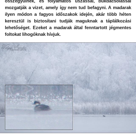
összegyűlnek, és folyamatos úszással, bukdácsolással
mozgatják a vizet, amely így nem tud befagyni. A madarak
ilyen módon a fagyos időszakok idején, akár több héten
keresztül is biztosítani tudják maguknak a táplálkozási
lehetőséget. Ezeket a madarak által fenntartott jégmentes
foltokat lihogóknak hívjuk.