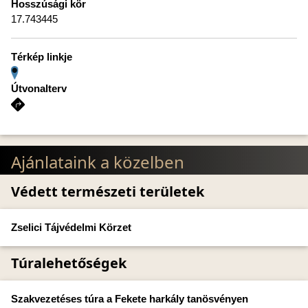
Hosszúsági kör
17.743445
Térkép linkje
Útvonalterv
Ajánlataink a közelben
Védett természeti területek
Zselici Tájvédelmi Körzet
Túralehetőségek
Szakvezetéses túra a Fekete harkály tanösvényen