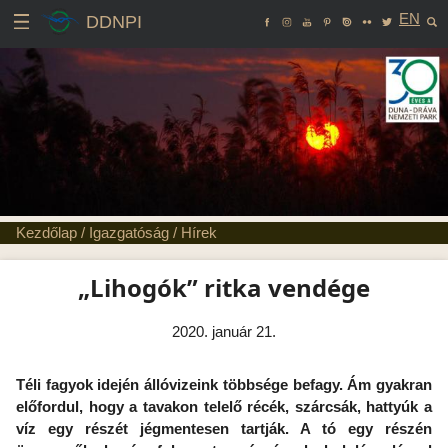
EN
DDNPI
Kezdőlap
/
Igazgatóság
/
Hírek
„Lihogók” ritka vendége
2020. január 21.
Téli fagyok idején állóvizeink többsége befagy. Ám gyakran
előfordul, hogy a tavakon telelő récék, szárcsák, hattyúk a
víz egy részét jégmentesen tartják. A tó egy részén