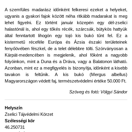
A szemfüles madarász időnként felkeresi ezeket a helyeket,
ugyanis a gyakori fajok között néha ritkább madarakat is meg
lehet figyelni. Ez történt január közepén egy dél-zselici
halastónál is, ahol egy tőkés récék, szárcsák, bütykös hattyúk
által fenntartott lihogón egy tojó kis bukó tűnt fel. Ez a
kistermetű réceféle Európa és Ázsia északi területeinek
fenyőövében fészkel, de a telet délebbre tölti. Szórványosan a
Kárpát-medencében is megjelenik, ahol főként a nagyobb
folyóinkon, mint a Duna és a Dráva, vagy a Balatonon látható.
Azonban, mint ez a megfigyelés is bizonyítja, időnként a kisebb
tavakon is feltűnik. A kis bukó (Mergus albellus)
Magyarországon védett faj, természetvédelmi értéke 50.000 Ft.
Szöveg és fotó: Völgyi Sándor
Helyszín
Zselici Tájvédelmi Körzet
Szélességi kör
46.250731