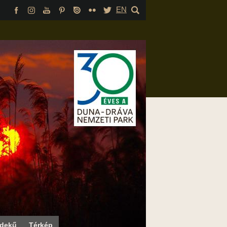
EN
rdekű
Térkép