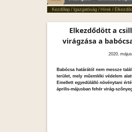
Kezdőlap
/
Igazgatóság
/
Hírek
/
Elkezdőd
Elkezdődött a csil
virágzása a babócs
2020. május
Babócsa határától nem messze talál
terület, mely műemléki védelem alatt
Emellett egyedülálló növénytani érté
április-májusban fehér virág-szőnyeg