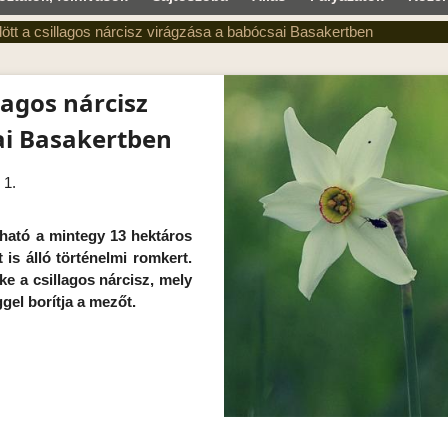
ött a csillagos nárcisz virágzása a babócsai Basakertben
lagos nárcisz
ai Basakertben
 1.
ható a mintegy 13 hektáros
 is álló történelmi romkert.
ke a csillagos nárcisz, mely
gel borítja a mezőt.