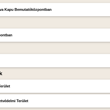
ráva Kapu Bemutatóközpontban
pontban
k
erület
tvédelmi Terület