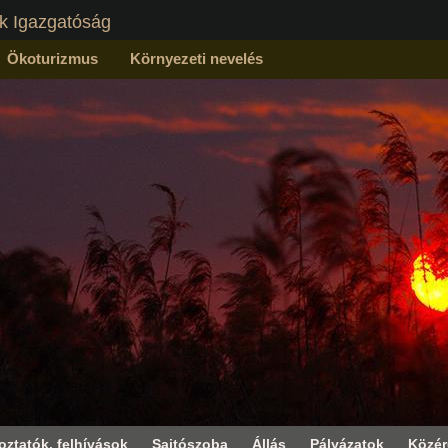
k Igazgatóság
Ökoturizmus
Környezeti nevelés
oztatók, felhívások
Sajtószoba
Állás
Pályázatok
Közé