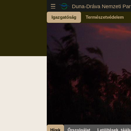
Duna-Dráva Nemzeti Par
Igazgatóság
Természetvédelem
Hírek
Őrszolgálat
Letöltések, tájék