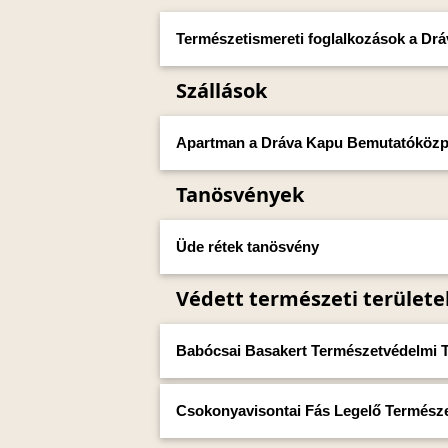
Természetismereti foglalkozások a D
Szállások
Apartman a Dráva Kapu Bemutatóköz
Tanösvények
Üde rétek tanösvény
Védett természeti területe
Babócsai Basakert Természetvédelmi T
Csokonyavisontai Fás Legelő Természe