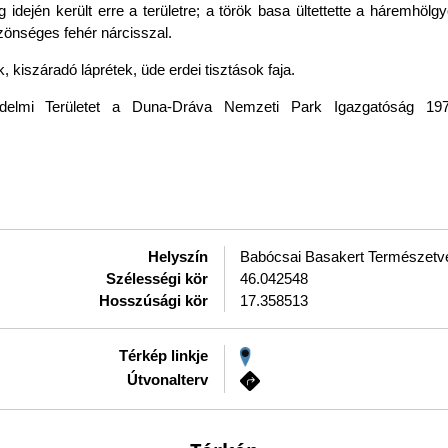
idején került erre a területre; a török basa ültettette a háremhöl
zönséges fehér nárcisszal.
, kiszáradó láprétek, üde erdei tisztások faja.
elmi Területet a Duna-Dráva Nemzeti Park Igazgatóság 1977-
Helyszín
Babócsai Basakert Természetvé
Szélességi kör
46.042548
Hosszúsági kör
17.358513
Térkép linkje
Útvonalterv