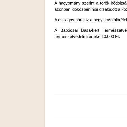
A hagyomány szerint a török hódoltság 
azonban időközben hibridizálódott a kö
A csillagos nárcisz a hegyi kaszálórétek
A Babócsai Basa-kert Természetvéd
természetvédelmi értéke 10.000 Ft.