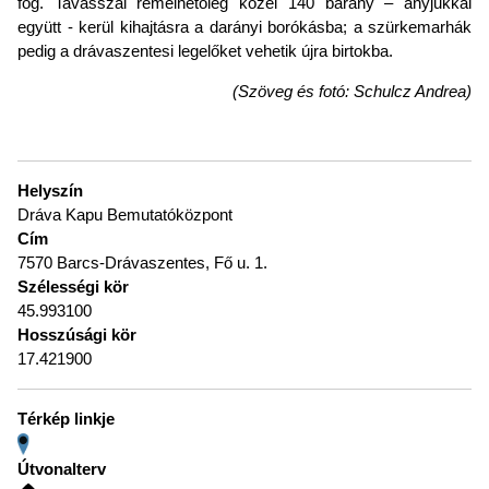
fog. Tavasszal remélhetőleg közel 140 bárány – anyjukkal
együtt - kerül kihajtásra a darányi borókásba; a szürkemarhák
pedig a drávaszentesi legelőket vehetik újra birtokba.
(Szöveg és fotó: Schulcz Andrea)
Helyszín
Dráva Kapu Bemutatóközpont
Cím
7570 Barcs-Drávaszentes, Fő u. 1.
Szélességi kör
45.993100
Hosszúsági kör
17.421900
Térkép linkje
Útvonalterv