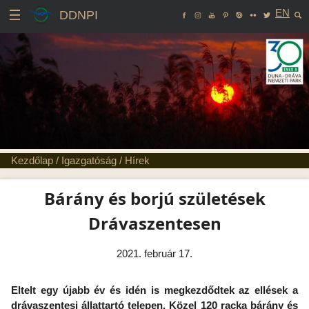
EN
DDNPI
Kezdőlap
/
Igazgatóság
/
Hírek
Bárány és borjú születések
Drávaszentesen
2021. február 17.
Eltelt egy újabb év és idén is megkezdődtek az ellések a
drávaszentesi állattartó telepen. Közel 120 racka bárány és