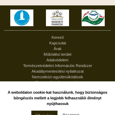
Kereső
Kapcsolat
Árak
Működési terület
Adatvédelem
Természetvédelmi Információs Rendszer
Akadálymentesítési nyilatkozat
Nemzetközi együttműködések
Együttműködő partnereink
Feliratkozás hírlevélre
A weboldalon cookie-kat használunk, hogy biztonságos
Hírlevél leiratkozás
böngészés mellett a legjobb felhasználói élményt
Felelősség
nyújthassuk
Duna-Dráva Nemzeti Park Igazgatóság