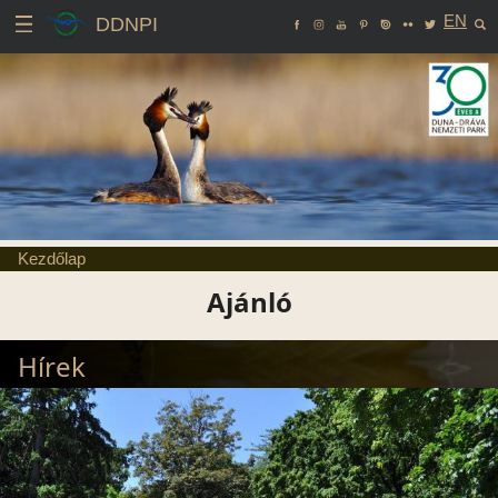
EN
DDNPI
Kezdőlap
Ajánló
Hírek