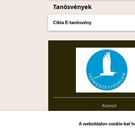
Tanösvények
Cikta E-tanösvény
Kereső
Működési terület
Akadálymentesítési nyilatko
A weboldalon cookie-kat h
Feliratkozás hírlevélre