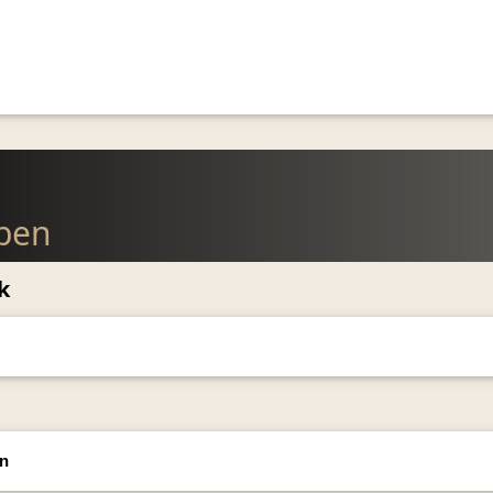
lben
k
en