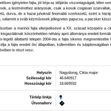
etősen igénytelen fajta, jól bírja az időjárás viszontagságait, télen 
sesek, a testmérethez arányosak, csak a kosok csigásan szarvaltak
ürtű, durva, de a hazai juhoknál finomabb szerkezetű, ezért a házii
yű, valamint a sváb kézművesek jellegzetes papucsa, a pacsker készü
sorban a merinói fajta elterjedésével a XX. század közepére a cikt
olnai kisgazdáknak köszönhetően néhány apró állománya eredeti for
-legelő állattartó telepén 2004-óta a fajta sikeres megmentésébe
élja a fajta eredeti ősi állapotban, küllemében és tulajdonságában
sében is részt vesz.
Helyszín
Nagydorog, Cikta major
Szélességi kör
46.640917
Hosszúsági kör
18.669592
Térkép linkje
Útvonalterv