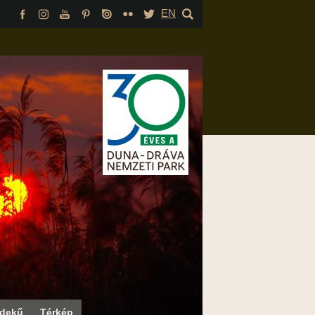
EN
rdekű
Térkép