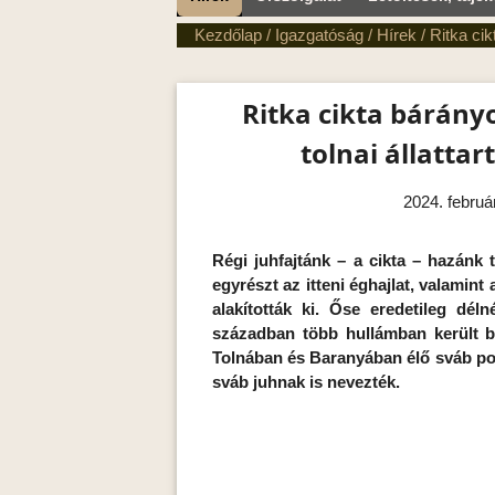
Kezdőlap
/
Igazgatóság
/
Hírek
/
Ritka cik
Ritka cikta bárány
tolnai állattar
2024. február
Régi juhfajtánk – a cikta – hazánk te
egyrészt az itteni éghajlat, valamint 
alakították ki. Őse eredetileg délné
században több hullámban került b
Tolnában és Baranyában élő sváb por
sváb juhnak is nevezték.