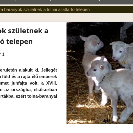
ta bárányok születnek a tolnai állattartó telepen
ok születnek a
tó telepen
 1.
rületén alakult ki. Jellegét
a föld és a rajta élő emberek
met juhfajta volt, a XVIII.
e az országba, elsősorban
tákba, ezért tolna-baranyai