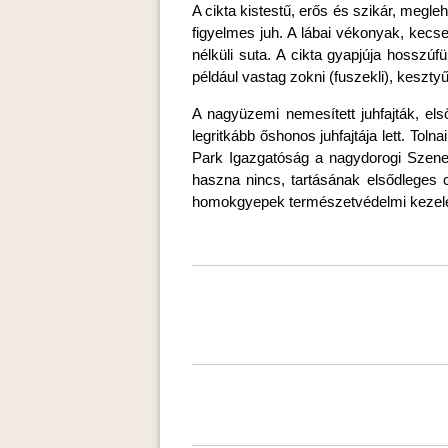
A cikta kistestű, erős és szikár, megleh
figyelmes juh. A lábai vékonyak, kec
nélküli suta. A cikta gyapjúja hosszúf
például vastag zokni (fuszekli), keszt
A nagyüzemi nemesített juhfajták, első
legritkább őshonos juhfajtája lett. T
Park Igazgatóság a nagydorogi Szenes
haszna nincs, tartásának elsődleges c
homokgyepek természetvédelmi kezelé