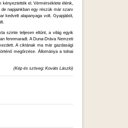
sem kényeztették el. Vérmérséklete élénk,
, de napjainkban egy részük már szarv
par kedvelt alapanyaga volt. Gyapjából,
lt.
a szinte teljesen eltűnt, a világ egyik
mában fennmaradt. A Duna-Dráva Nemzeti
 kezdett. A ciktának ma már gazdasági
 történő megőrzése. Állománya a tolnai
(Kép és szöveg: Kováts László)