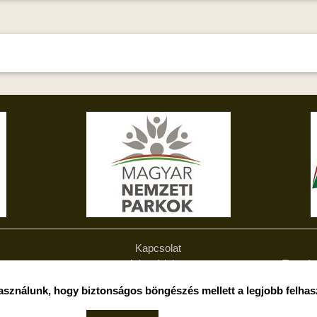
Kapcsolat
Adatvédelem
Termés
zat
Nemzetközi együttműködések
asználunk, hogy biztonságos böngészés mellett a legjobb felhas
Hírlevél leiratkozás