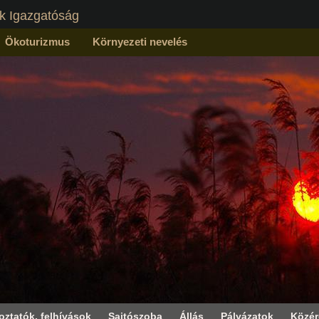
k Igazgatóság
Ökoturizmus
Környezeti nevelés
oztatók, felhívások
Sajtószoba
Állás
Pályázatok
Közé