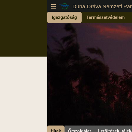
Duna-Dráva Nemzeti Par
Igazgatóság
Természetvédelem
Hírek
Őrszolgálat
Letöltések, tájék