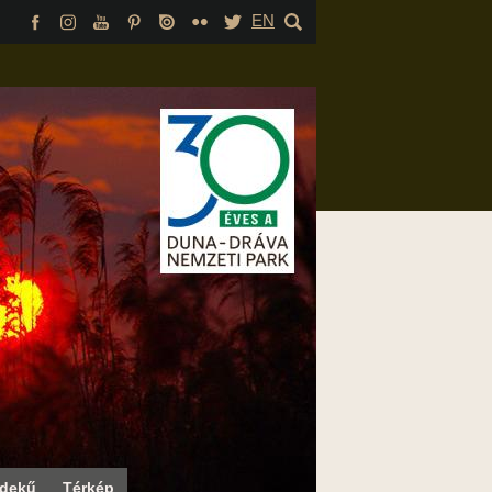
EN
rdekű
Térkép