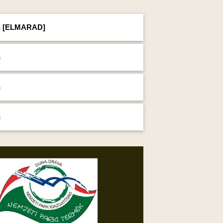
an [ELMARAD]
n
n
n