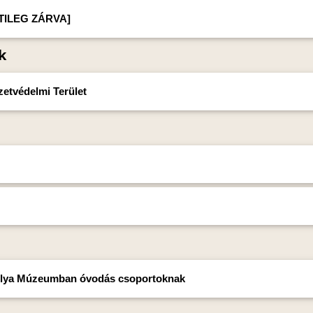
ETILEG ZÁRVA]
k
etvédelmi Terület
 Gólya Múzeumban óvodás csoportoknak