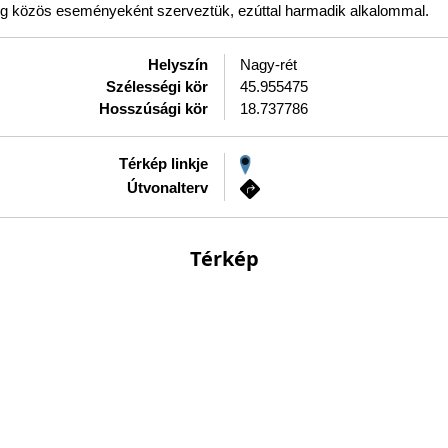
közös eseményeként szerveztük, ezúttal harmadik alkalommal.
Helyszín
Nagy-rét
Szélességi kör
45.955475
Hosszúsági kör
18.737786
Térkép linkje
Útvonalterv
Térkép