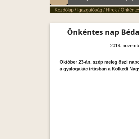
Kezdőlap
/
Igazgatóság
/
Hírek
/
Önkénte
Önkéntes nap Béd
2019. novemb
Október 23-án, szép meleg őszi nap
a gyalogakác irtásban a Kölkedi Nag