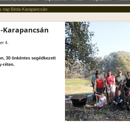
s nap Béda-Karapancsán
a-Karapancsán
er 4.
on, 30 önkéntes segédkezett
y-réten.