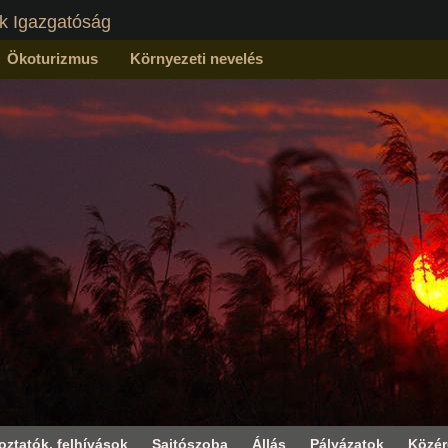
k Igazgatóság
Ökoturizmus
Környezeti nevelés
oztatók, felhívások
Sajtószoba
Állás
Pályázatok
Közé