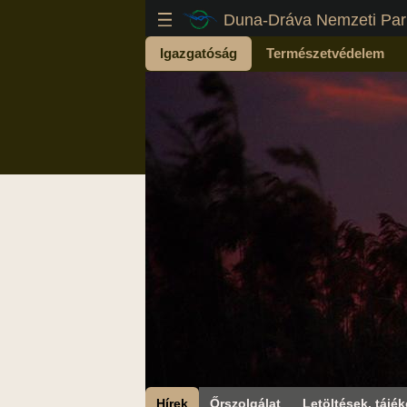
Duna-Dráva Nemzeti Par
Igazgatóság
Természetvédelem
Hírek
Őrszolgálat
Letöltések, tájék