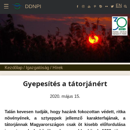
EN
DDNPI
Kezdőlap
/
Igazgatóság
/
Hírek
Gyepesítés a tátorjánért
2020. május 15.
Talán kevesen tudják, hogy hazánk fokozottan védett, ritka
növényének, a sztyeppek jellemző karakterfajának, a
tátorjánnak Magyarországon csak öt kisebb előfordulása