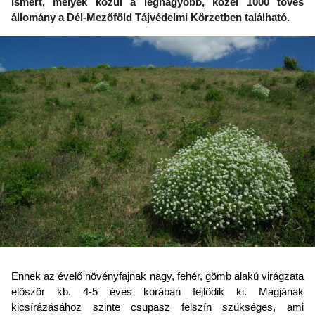
ismert, melyek közül a legnagyobb, közel 1000 töves
állomány a Dél-Mezőföld Tájvédelmi Körzetben található.
Ennek az évelő növényfajnak nagy, fehér, gömb alakú virágzata
először kb. 4-5 éves korában fejlődik ki. Magjának
kicsírázásához szinte csupasz felszín szükséges, ami