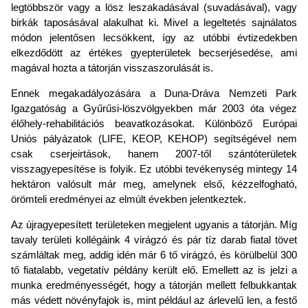
legtöbbször vagy a lösz leszakadásával (suvadásával), vagy
birkák taposásával alakulhat ki. Mivel a legeltetés sajnálatos
módon jelentősen lecsökkent, így az utóbbi évtizedekben
elkezdődött az értékes gyepterületek becserjésedése, ami
magával hozta a tátorján visszaszorulását is.
Ennek megakadályozására a Duna-Dráva Nemzeti Park
Igazgatóság a Gyűrűsi-löszvölgyekben már 2003 óta végez
élőhely-rehabilitációs beavatkozásokat. Különböző Európai
Uniós pályázatok (LIFE, KEOP, KEHOP) segítségével nem
csak cserjeirtások, hanem 2007-től szántóterületek
visszagyepesítése is folyik. Ez utóbbi tevékenység mintegy 14
hektáron valósult már meg, amelynek első, kézzelfogható,
örömteli eredményei az elmúlt években jelentkeztek.
Az újragyepesített területeken megjelent ugyanis a tátorján. Míg
tavaly területi kollégáink 4 virágzó és pár tíz darab fiatal tövet
számláltak meg, addig idén már 6 tő virágzó, és körülbelül 300
tő fiatalabb, vegetatív példány került elő. Emellett az is jelzi a
munka eredményességét, hogy a tátorján mellett felbukkantak
más védett növényfajok is, mint például az árlevelű len, a festő