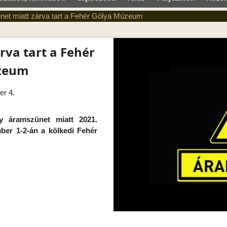
et miatt zárva tart a Fehér Gólya Múzeum
va tart a Fehér
zeum
er 4.
y áramszünet miatt 2021.
ber 1-2-án a kölkedi Fehér