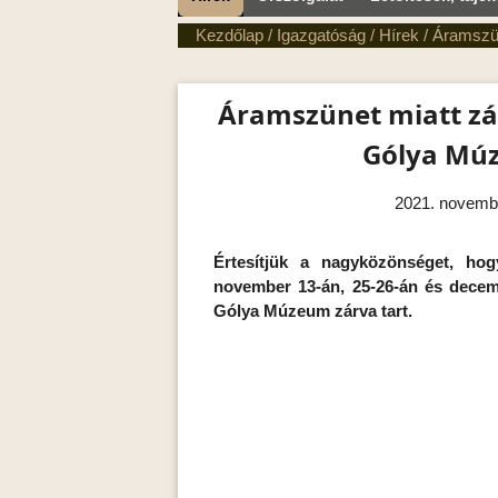
Kezdőlap
/
Igazgatóság
/
Hírek
/
Áramszün
Áramszünet miatt zár
Gólya Mú
2021. novemb
Értesítjük a nagyközönséget, hog
november 13-án, 25-26-án és decem
Gólya Múzeum zárva tart.