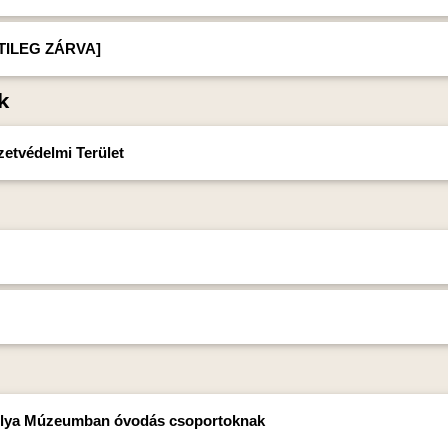
ETILEG ZÁRVA]
k
etvédelmi Terület
 Gólya Múzeumban óvodás csoportoknak