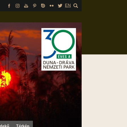
EN
rdekű
Térkép