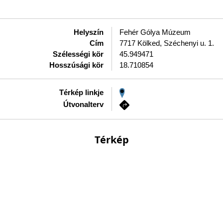
Helyszín
Fehér Gólya Múzeum
Cím
7717 Kölked, Széchenyi u. 1.
Szélességi kör
45.949471
Hosszúsági kör
18.710854
Térkép linkje
Útvonalterv
Térkép