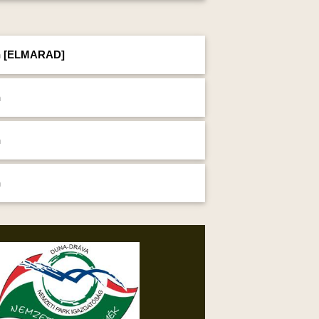
an [ELMARAD]
n
n
n