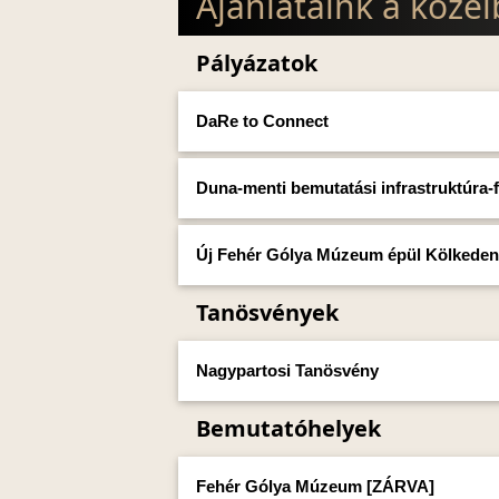
Ajánlataink a köze
Pályázatok
DaRe to Connect
Duna-menti bemutatási infrastruktúra-fe
Új Fehér Gólya Múzeum épül Kölkeden
Tanösvények
Nagypartosi Tanösvény
Bemutatóhelyek
Fehér Gólya Múzeum [ZÁRVA]