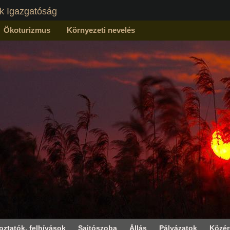
k Igazgatóság
Ökoturizmus
Környezeti nevelés
oztatók, felhívások
Sajtószoba
Állás
Pályázatok
Közé