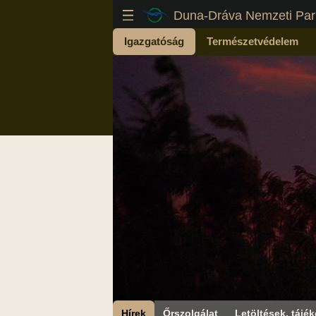
Duna-Dráva Nemzeti Par
Igazgatóság
Természetvédelem
Hírek
Őrszolgálat
Letöltések, tájék