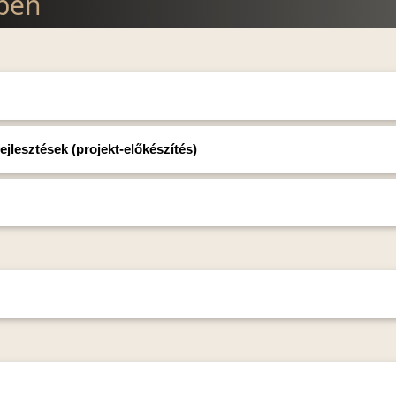
lben
jlesztések (projekt-előkészítés)