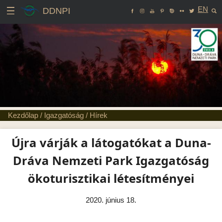
EN
DDNPI
Kezdőlap
/
Igazgatóság
/
Hírek
Újra várják a látogatókat a Duna-
Dráva Nemzeti Park Igazgatóság
ökoturisztikai létesítményei
2020. június 18.