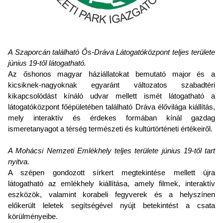
A Szaporcán található Ős-Dráva Látogatóközpont teljes területe
június 19-től látogatható.
Az őshonos magyar háziállatokat bemutató major és a
kicsiknek-nagyoknak egyaránt változatos szabadtéri
kikapcsolódást kínáló udvar mellett ismét látogatható a
látogatóközpont főépületében található Dráva élővilága kiállítás,
mely interaktív és érdekes formában kínál gazdag
ismeretanyagot a térség természeti és kultúrtörténeti értékeiről.
A Mohácsi Nemzeti Emlékhely teljes területe június 19-től tart
nyitva.
A szépen gondozott sírkert megtekintése mellett újra
látogatható az emlékhely kiállítása, amely filmek, interaktív
eszközök, valamint korabeli fegyverek és a helyszínen
előkerült leletek segítségével nyújt betekintést a csata
körülményeibe.