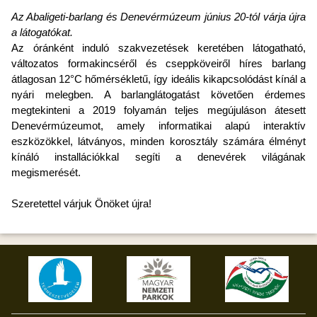
Az Abaligeti-barlang és Denevérmúzeum június 20-tól várja újra
a látogatókat.
Az óránként induló szakvezetések keretében látogatható,
változatos formakincséről és cseppköveiről híres barlang
átlagosan 12°C hőmérsékletű, így ideális kikapcsolódást kínál a
nyári melegben. A barlanglátogatást követően érdemes
megtekinteni a 2019 folyamán teljes megújuláson átesett
Denevérmúzeumot, amely informatikai alapú interaktív
eszközökkel, látványos, minden korosztály számára élményt
kínáló installációkkal segíti a denevérek világának
megismerését.
Szeretettel várjuk Önöket újra!