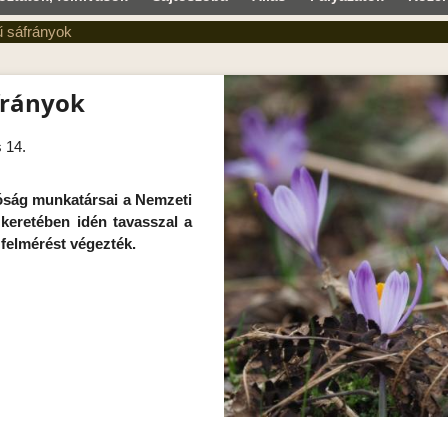
 sáfrányok
frányok
 14.
óság munkatársai a Nemzeti
keretében idén tavasszal a
 felmérést végezték.