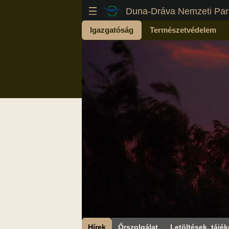
Duna-Dráva Nemzeti Par
Igazgatóság
Természetvédelem
Hírek
Őrszolgálat
Letöltések, tájék