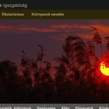
k Igazgatóság
Ökoturizmus
Környezeti nevelés
oztatók, felhívások
Sajtószoba
Állás
Pályázatok
Közé