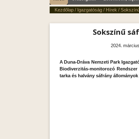
Kezdőlap
/
Igazgatóság
/
Hírek
/
Sokszínű
Sokszínű sá
2024. március
A Duna-Dráva Nemzeti Park Igazgat
Biodiverzitás-monitorozó Rendszer 
tarka és halvány sáfrány állományok