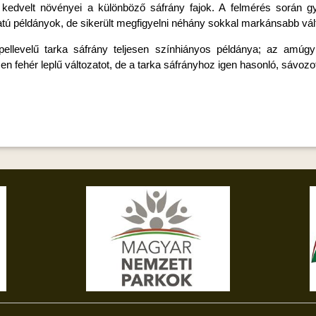
kedvelt növényei a különböző sáfrány fajok. A felmérés során gy
atú példányok, de sikerült megfigyelni néhány sokkal markánsabb vál
lepellevelű tarka sáfrány teljesen színhiányos példánya; az amúgy
fehér leplű változatot, de a tarka sáfrányhoz igen hasonló, sávozott 