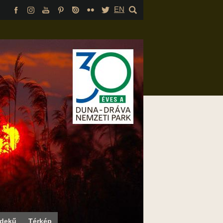
EN
rdekű
Térkép