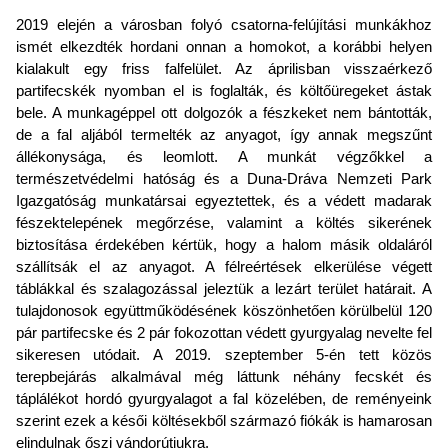
2019 elején a városban folyó csatorna-felújítási munkákhoz
ismét elkezdték hordani onnan a homokot, a korábbi helyen
kialakult egy friss falfelület. Az áprilisban visszaérkező
partifecskék nyomban el is foglalták, és költőüregeket ástak
bele. A munkagéppel ott dolgozók a fészkeket nem bántották,
de a fal aljából termelték az anyagot, így annak megszűnt
állékonysága, és leomlott. A munkát végzőkkel a
természetvédelmi hatóság és a Duna-Dráva Nemzeti Park
Igazgatóság munkatársai egyeztettek, és a védett madarak
fészektelepének megőrzése, valamint a költés sikerének
biztosítása érdekében kértük, hogy a halom másik oldaláról
szállítsák el az anyagot. A félreértések elkerülése végett
táblákkal és szalagozással jeleztük a lezárt terület határait. A
tulajdonosok együttműködésének köszönhetően körülbelül 120
pár partifecske és 2 pár fokozottan védett gyurgyalag nevelte fel
sikeresen utódait. A 2019. szeptember 5-én tett közös
terepbejárás alkalmával még láttunk néhány fecskét és
táplálékot hordó gyurgyalagot a fal közelében, de reményeink
szerint ezek a késői költésekből származó fiókák is hamarosan
elindulnak őszi vándorútjukra.