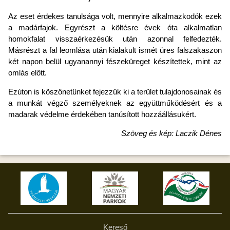
Az eset érdekes tanulsága volt, mennyire alkalmazkodók ezek
a madárfajok. Egyrészt a költésre évek óta alkalmatlan
homokfalat visszaérkezésük után azonnal felfedezték.
Másrészt a fal leomlása után kialakult ismét üres falszakaszon
két napon belül ugyanannyi fészeküreget készítettek, mint az
omlás előtt.
Ezúton is köszönetünket fejezzük ki a terület tulajdonosainak és
a munkát végző személyeknek az együttműködésért és a
madarak védelme érdekében tanúsított hozzáállásukért.
Szöveg és kép: Laczik Dénes
Kereső