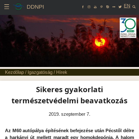
EN
DDNPI
Kezdőlap
/
Igazgatóság
/
Hírek
Sikeres gyakorlati
természetvédelmi beavatkozás
2019. szeptember 7.
Az M60 autópálya építésének befejezése után Pécstől délre
a harkányi út mellett maradt egy homokdepónia. A halom