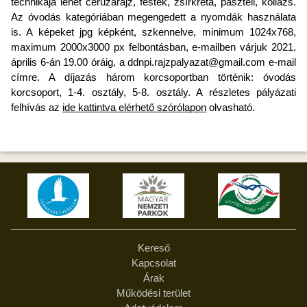
technikája lehet ceruzarajz, festék, zsírkréta, pasztell, kollázs.
Az óvodás kategóriában megengedett a nyomdák használata
is. A képeket jpg képként, szkennelve, minimum 1024x768,
maximum 2000x3000 px felbontásban, e-mailben várjuk 2021.
április 6-án 19.00 óráig, a ddnpi.rajzpalyazat@gmail.com e-mail
címre. A díjazás három korcsoportban történik: óvodás
korcsoport, 1-4. osztály, 5-8. osztály. A részletes pályázati
felhívás az
ide kattintva elérhető szórólapon
olvasható.
Kereső
Kapcsolat
Árak
Működési terület