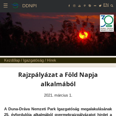
EN
DDNPI
Kezdőlap
/
Igazgatóság
/
Hírek
Rajzpályázat a Föld Napja
alkalmából
2021. március 1.
A Duna-Dráva Nemzeti Park Igazgatóság megalakulásának
25. évfordulója alkalmából gyermekrajzpályázatot hirdet a