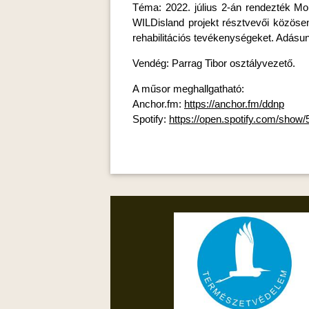
Téma: 2022. július 2-án rendezték 
WILDisland projekt résztvevői közöse
rehabilitációs tevékenységeket. Adásunk
Vendég: Parrag Tibor osztályvezető.
A műsor meghallgatható:
Anchor.fm:
https://anchor.fm/ddnp
Spotify:
https://open.spotify.com/s