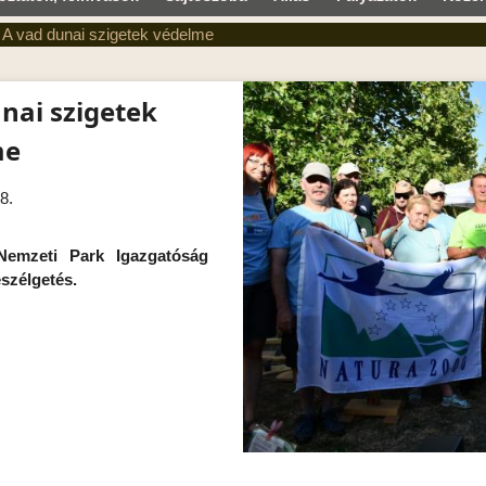
 A vad dunai szigetek védelme
nai szigetek
me
 8.
Nemzeti Park Igazgatóság
szélgetés.