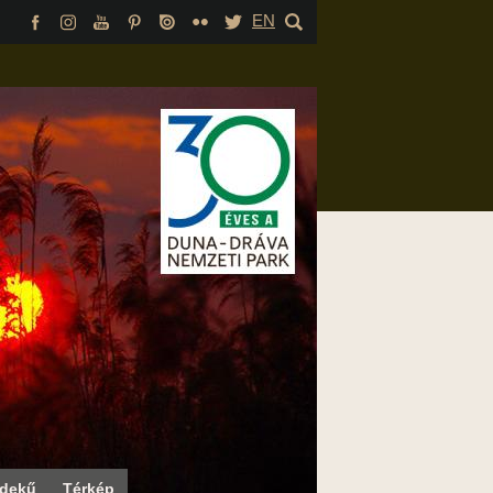
EN
rdekű
Térkép