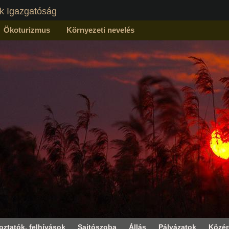
k Igazgatóság
Ökoturizmus
Környezeti nevelés
oztatók, felhívások
Sajtószoba
Állás
Pályázatok
Közé