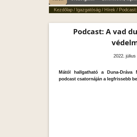
Kezdőlap
/
Igazgatóság
/
Hírek
/
Podcast:
Podcast: A vad du
védel
2022. július
Mától hallgatható a Duna-Dráva 
podcast csatornáján a legfrissebb be