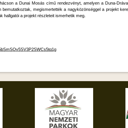
Mohácson a Dunai Mosás című rendezvényt, amelyen a Duna-Dráva
n bemutatkoztak, megismertették a nagyközönséggel a projekt keret
 hallgatói a projekt részleteit ismerhetik meg.
how/5bSmSOv5SV3P2SWCs5tq1g