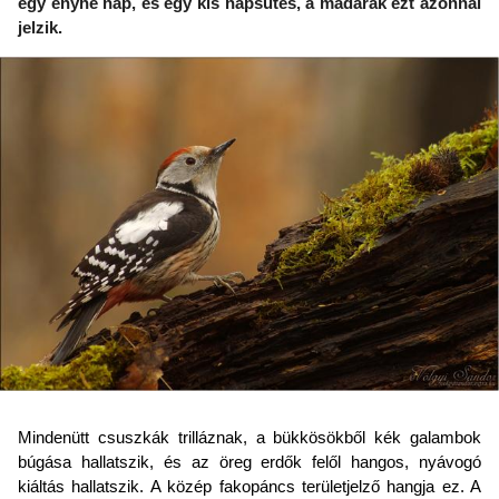
egy enyhe nap, és egy kis napsütés, a madarak ezt azonnal
jelzik.
Mindenütt csuszkák trilláznak, a bükkösökből kék galambok
búgása hallatszik, és az öreg erdők felől hangos, nyávogó
kiáltás hallatszik. A közép fakopáncs területjelző hangja ez. A