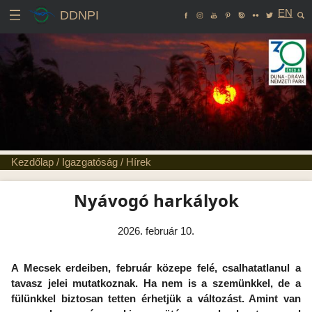
EN
DDNPI
Kezdőlap
/
Igazgatóság
/
Hírek
Nyávogó harkályok
2026. február 10.
A Mecsek erdeiben, február közepe felé, csalhatatlanul a
tavasz jelei mutatkoznak. Ha nem is a szemünkkel, de a
fülünkkel biztosan tetten érhetjük a változást. Amint van