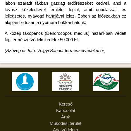
lábon száradt fákban gazdag erdőrészeket kedveli, ahol a
tavasz közeledtével területet foglal, amit dobolással, és
jellegzetes, nyávogó hangjával jelez. Ebben az időszakban ez
alapján biztosan a nyomára bukkanhatunk.
A közép fakopáncs (Dendrocopos medius) hazánkban védett
faj, természetvédelmi értéke 50.000 Ft.
(Szöveg és fotó: Völgyi Sándor természetvédelmi őr)
Kereső
Kapcsolat
Árak
Működési terület
Adatvédelem