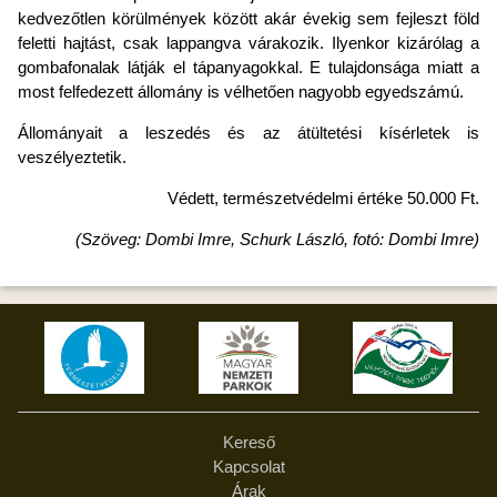
kedvezőtlen körülmények között akár évekig sem fejleszt föld
feletti hajtást, csak lappangva várakozik. Ilyenkor kizárólag a
gombafonalak látják el tápanyagokkal. E tulajdonsága miatt a
most felfedezett állomány is vélhetően nagyobb egyedszámú.
Állományait a leszedés és az átültetési kísérletek is
veszélyeztetik.
Védett, természetvédelmi értéke 50.000 Ft.
(Szöveg: Dombi Imre, Schurk László, fotó: Dombi Imre)
Kereső
Kapcsolat
Árak