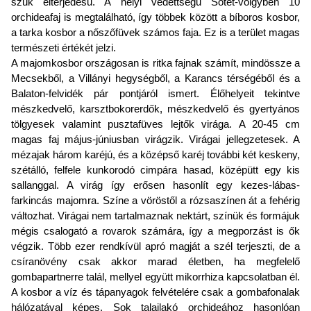
szűk elterjedésű. A helyi védettségű Sötét-völgyben 10
orchideafaj is megtalálható, így többek között a bíboros kosbor,
a tarka kosbor a nőszőfüvek számos faja. Ez is a terület magas
természeti értékét jelzi.
A majomkosbor országosan is ritka fajnak számít, mindössze a
Mecsekből, a Villányi hegységből, a Karancs térségéből és a
Balaton-felvidék pár pontjáról ismert. Élőhelyeit tekintve
mészkedvelő, karsztbokorerdők, mészkedvelő és gyertyános
tölgyesek valamint pusztafüves lejtők virága. A 20-45 cm
magas faj május-júniusban virágzik. Virágai jellegzetesek. A
mézajak három karéjú, és a középső karéj további két keskeny,
szétálló, felfele kunkorodó cimpára hasad, középütt egy kis
sallanggal. A virág így erősen hasonlít egy kezes-lábas-
farkincás majomra. Színe a vöröstől a rózsaszínen át a fehérig
változhat. Virágai nem tartalmaznak nektárt, színük és formájuk
mégis csalogató a rovarok számára, így a megporzást is ők
végzik. Több ezer rendkívül apró magját a szél terjeszti, de a
csíranövény csak akkor marad életben, ha megfelelő
gombapartnerre talál, mellyel együtt mikorrhiza kapcsolatban él.
A kosbor a víz és tápanyagok felvételére csak a gombafonalak
hálózatával képes. Sok talajlakó orchideához hasonlóan