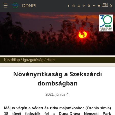
EN
DDNPI
Kezdőlap
/
Igazgatóság
/
Hírek
Növényritkaság a Szekszárdi
dombságban
2021. június 4.
Május végén a védett és ritka majomkosbor (Orchis simia)
18 tövét fedezték fel a Duna-Dráva Nemzeti Park