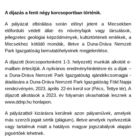
A díjazás a fenti négy korcsoportban történik.
A pályázat elbírálása során előnyt jelent a Mecsekben
előforduló védett állat- és növényfajok vagy társulások,
jellegzetes geológiai képződmények, kultúrtörténeti emlékek, a
Mecsekhez kötődő mondák, illetve a Duna-Dráva Nemzeti
Park Igazgatóság bemutatóhelyeinek megjelenítése.
A díjazott (korcsoportonként 1-3. helyezett) munkák alkotóit e-
mailben értesítjük. A nyilvános eredményhirdetésre és a díjak –
a Duna-Dráva Nemzeti Park Igazgatóság ajándékcsomagjai -
átadására a Duna-Dráva Nemzeti Park Igazgatóság Föld Napja
rendezvényén, 2023. április 22-én kerül sor (Pécs, Tettye tér). A
díjazott alkotások a 2023. év folyamán olvashatóak lesznek a
www.ddnp.hu honlapon.
A pályázatból kizárásra kerülnek azon pályaművek, amelyek
más szerzői jogait sértik (plágium), illetve amelyek nyelvezetük
vagy tartalmuk miatt a hatályos magyar jogszabályok alapján
jogsértőek lehetnek.