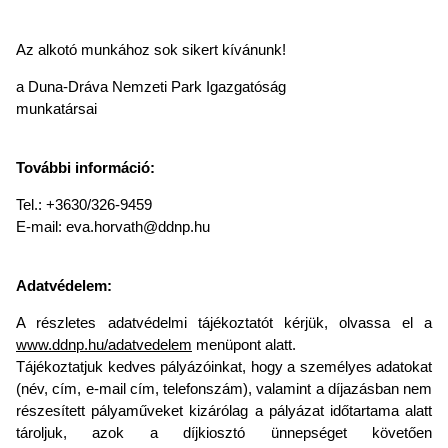
Az alkotó munkához sok sikert kívánunk!
a Duna-Dráva Nemzeti Park Igazgatóság
munkatársai
További információ:
Tel.: +3630/326-9459
E-mail: eva.horvath@ddnp.hu
Adatvédelem:
A részletes adatvédelmi tájékoztatót kérjük, olvassa el a
www.ddnp.hu/adatvedelem
menüpont alatt.
Tájékoztatjuk kedves pályázóinkat, hogy a személyes adatokat
(név, cím, e-mail cím, telefonszám), valamint a díjazásban nem
részesített pályaműveket kizárólag a pályázat időtartama alatt
tároljuk, azok a díjkiosztó ünnepséget követően