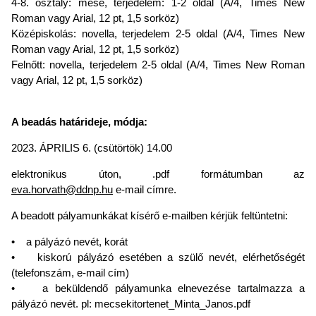
4-8. osztály: mese, terjedelem: 1-2 oldal (A/4, Times New
Roman vagy Arial, 12 pt, 1,5 sorköz)
Középiskolás: novella, terjedelem 2-5 oldal (A/4, Times New
Roman vagy Arial, 12 pt, 1,5 sorköz)
Felnőtt: novella, terjedelem 2-5 oldal (A/4, Times New Roman
vagy Arial, 12 pt, 1,5 sorköz)
A beadás határideje, módja:
2023. ÁPRILIS 6. (csütörtök) 14.00
elektronikus úton, .pdf formátumban az
eva.horvath@ddnp.hu
e-mail címre.
A beadott pályamunkákat kísérő e-mailben kérjük feltüntetni:
• a pályázó nevét, korát
• kiskorú pályázó esetében a szülő nevét, elérhetőségét
(telefonszám, e-mail cím)
• a beküldendő pályamunka elnevezése tartalmazza a
pályázó nevét. pl: mecsekitortenet_Minta_Janos.pdf