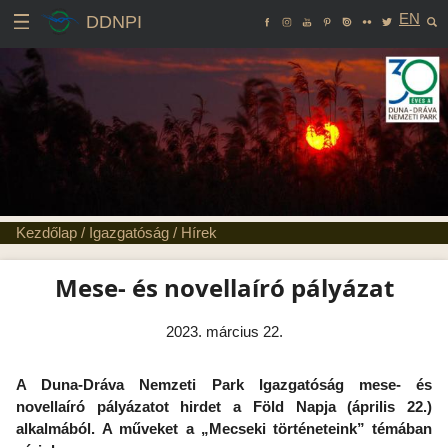
EN
DDNPI
Kezdőlap
/
Igazgatóság
/
Hírek
Mese- és novellaíró pályázat
2023. március 22.
A Duna-Dráva Nemzeti Park Igazgatóság mese- és
novellaíró pályázatot hirdet a Föld Napja (április 22.)
alkalmából. A műveket a „Mecseki történeteink” témában