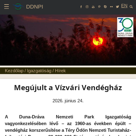
EN
DDNPI
Kezdőlap
/
Igazgatóság
/
Hírek
Megújult a Vízvári Vendégház
2026. június 24.
A Duna-Dráva Nemzeti Park Igazgatóság
vagyonkezelésében lévő – az 1960-as években épült –
vendégház korszerűsítése a Téry Ödön Nemzeti Turistaház-