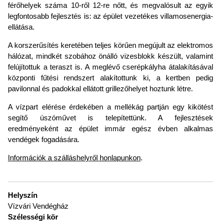
férőhelyek száma 10-ről 12-re nőtt, és megvalósult az egyik
legfontosabb fejlesztés is: az épület vezetékes villamosenergia-
ellátása.
A korszerűsítés keretében teljes körűen megújult az elektromos
hálózat, mindkét szobához önálló vizesblokk készült, valamint
felújítottuk a teraszt is. A meglévő cserépkályha átalakításával
központi fűtési rendszert alakítottunk ki, a kertben pedig
pavilonnal és padokkal ellátott grillezőhelyet hoztunk létre.
A vízpart elérése érdekében a mellékág partján egy kikötést
segítő úszóművet is telepítettünk. A fejlesztések
eredményeként az épület immár egész évben alkalmas
vendégek fogadására.
Információk a szálláshelyről honlapunkon
.
Helyszín
Vízvári Vendégház
Szélességi kör