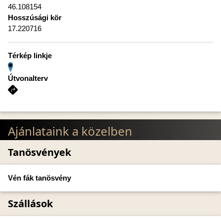
46.108154
Hosszúsági kör
17.220716
Térkép linkje
Útvonalterv
Ajánlataink a közelben
Tanösvények
Vén fák tanösvény
Szállások