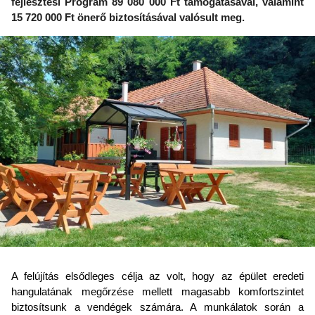
fejlesztési Program 89 080 000 Ft támogatásával, valamint
15 720 000 Ft önerő biztosításával valósult meg.
A felújítás elsődleges célja az volt, hogy az épület eredeti
hangulatának megőrzése mellett magasabb komfortszintet
biztosítsunk a vendégek számára. A munkálatok során a