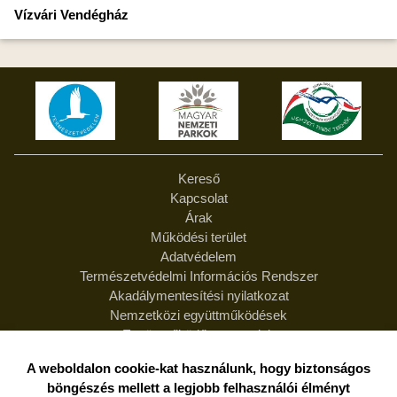
Vízvári Vendégház
Kereső
Kapcsolat
Árak
Működési terület
Adatvédelem
Természetvédelmi Információs Rendszer
Akadálymentesítési nyilatkozat
Nemzetközi együttműködések
Együttműködő partnereink
Feliratkozás hírlevélre
A weboldalon cookie-kat használunk, hogy biztonságos
Hírlevél leiratkozás
böngészés mellett a legjobb felhasználói élményt
Felelősség