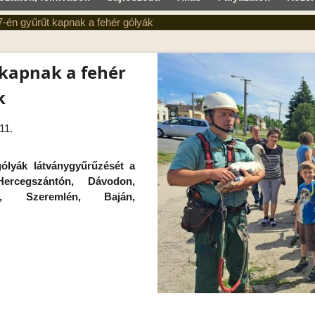
7-én gyűrűt kapnak a fehér gólyák
 kapnak a fehér
k
11.
gólyák látványgyűrűzését a
Hercegszántón, Dávodon,
on, Szeremlén, Baján,