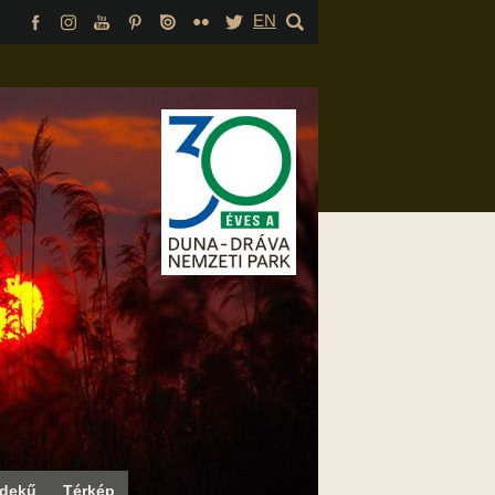
EN
rdekű
Térkép