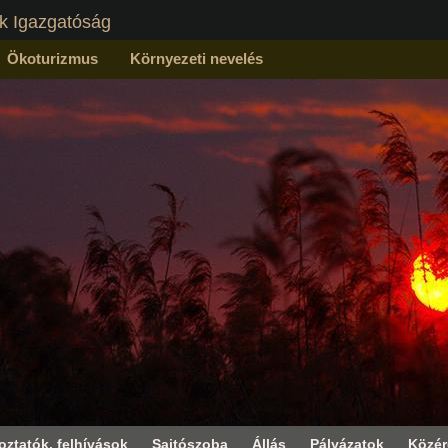
k Igazgatóság
Ökoturizmus
Környezeti nevelés
oztatók, felhívások
Sajtószoba
Állás
Pályázatok
Közé