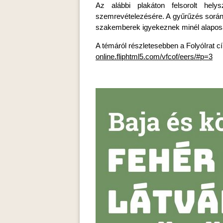
Az alábbi plakáton felsorolt hely
szemrevételezésére. A gyűrűzés során
szakemberek igyekeznek minél alapos
A témáról részletesebben a FolyóIrat c
online.fliphtml5.com/vfcof/eers/#p=3