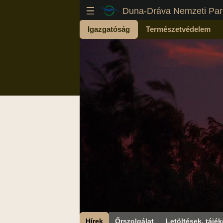
Duna-Dráva Nemzeti Par
Igazgatóság
Természetvédelem
Hírek
Őrszolgálat
Letöltések, tájék