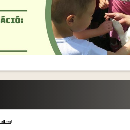
éretben
!