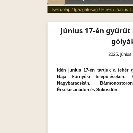
Kezdőlap
/
Igazgatóság
/
Hírek
/
Június 1
Június 17-én gyűrűt
gólyá
2025. június 
Idén június 17-én tartjuk a fehér 
Baja környéki településeken: 
Nagybaracskán, Bátmonostor
Érsekcsanádon és Sükösdön.