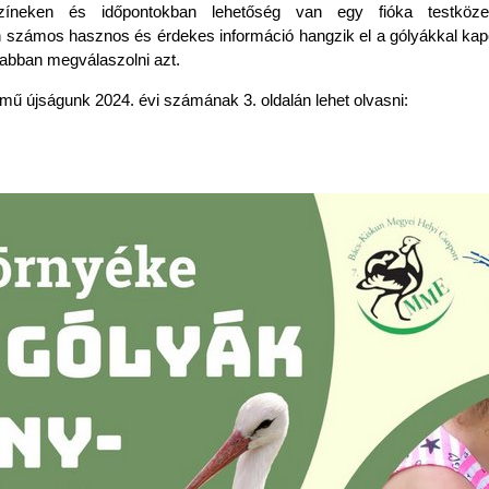
színeken és időpontokban lehetőség van egy fióka testközel
 számos hasznos és érdekes információ hangzik el a gólyákkal kapc
abban megválaszolni azt.
ímű újságunk 2024. évi számának 3. oldalán lehet olvasni: