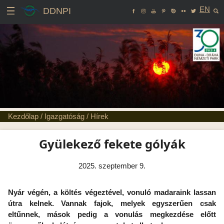
EN
DDNPI
Kezdőlap
/
Igazgatóság
/
Hírek
Gyülekező fekete gólyák
2025. szeptember 9.
Nyár végén, a költés végeztével, vonuló madaraink lassan
útra kelnek. Vannak fajok, melyek egyszerűen csak
eltűnnek, mások pedig a vonulás megkezdése előtt