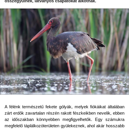
összegyűlnek, látványos csapatokat alkotnak.
A félénk természetű fekete gólyák, melyek fiókáikat általában
zárt erdők zavartalan részén rakott fészkeikben nevelik, ebben
az időszakban könnyebben megfigyelhetők. Egy számukra
megfelelő táplálkozóterületen gyülekeznek, ahol akár hosszabb