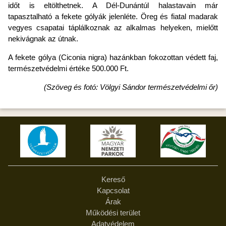
időt is eltölthetnek. A Dél-Dunántúl halastavain már
tapasztalható a fekete gólyák jelenléte. Öreg és fiatal madarak
vegyes csapatai táplálkoznak az alkalmas helyeken, mielőtt
nekivágnak az útnak.
A fekete gólya (Ciconia nigra) hazánkban fokozottan védett faj,
természetvédelmi értéke 500.000 Ft.
(Szöveg és fotó: Völgyi Sándor természetvédelmi őr)
Kereső
Kapcsolat
Árak
Működési terület
Adatvédelem