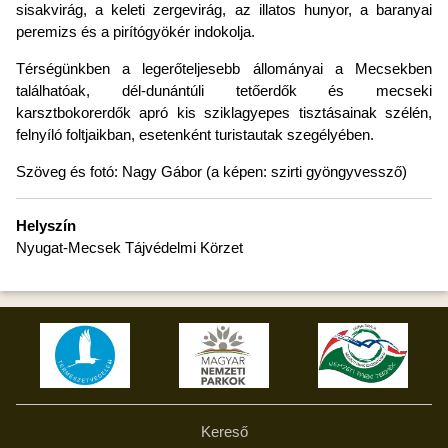
sisakvirág, a keleti zergevirág, az illatos hunyor, a baranyai
peremizs és a pirítógyökér indokolja.
Térségünkben a legerőteljesebb állományai a Mecsekben
találhatóak, dél-dunántúli tetőerdők és mecseki
karsztbokorerdők apró kis sziklagyepes tisztásainak szélén,
felnyíló foltjaikban, esetenként turistautak szegélyében.
Szöveg és fotó: Nagy Gábor (a képen: szirti gyöngyvessző)
Helyszín
Nyugat-Mecsek Tájvédelmi Körzet
Kereső