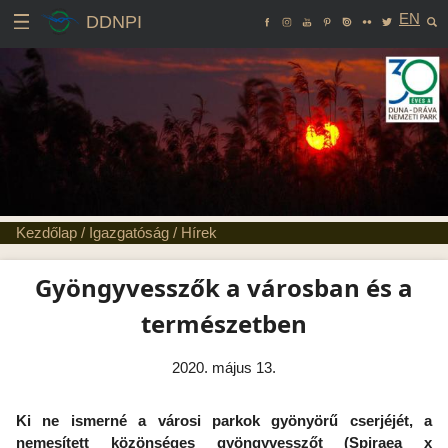
EN
DDNPI
Kezdőlap
/
Igazgatóság
/
Hírek
Gyöngyvesszők a városban és a
természetben
2020. május 13.
Ki ne ismerné a városi parkok gyönyörű cserjéjét, a
nemesített közönséges gyöngyvesszőt (Spiraea x