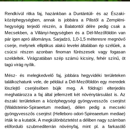
Rendkívül ritka faj, hazánkban a Duntántúli- és az Északi-
középhegységben, annak is jobbára a Pilistől a Zempléni-
hegységig terjedő részén, a Balatontól délre pedig csak a
Mecsekben, a Villányi-hegységben és a Dél-Mezőföldön van
pár igen apró állománya. Sarjadzó, 1,0-1,5 méteresre megnövő
cserje, melynek elliptikus alakú levelei általában ép szélűek, a
csúcsi részen azonban finoman fűrészesek vagy fogasan
szeldeltek. Virágzatában szép számú kicsiny, fehér színű, öt
tagú virág nyílik.
Mész- és melegkedvelő faj, jobbára hegyvidéki területeken
találkozhatunk vele, de például a Dél-Mezőföldön egy meredek
löszlejtő cserjésében bújik meg. A földrajzi elterjedés
meghatározza a faj által jellemzett két növénytársulást is. Az
északi területeken a középhegységi gyöngyvesszős cserjést
(Waldsteinio-Spiraeetum mediae), délen pedig a mecseki
gyöngyvesszős cserjést (Helleboro odori-Spireaeetum mediae)
írták le a kutatók. A megkülönböztetést a déliben nagy számban
előforduló szubmediterrán növényfaj, mint pl. a farkasölő