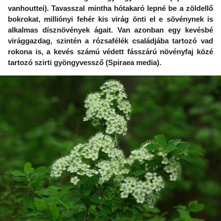
vanhouttei). Tavasszal mintha hótakaró lepné be a zöldellő
bokrokat, milliónyi fehér kis virág önti el e sövénynek is
alkalmas dísznövények ágait. Van azonban egy kevésbé
virággazdag, szintén a rózsafélék családjába tartozó vad
rokona is, a kevés számú védett fásszárú növényfaj közé
tartozó szirti gyöngyvessző (Spiraea media).