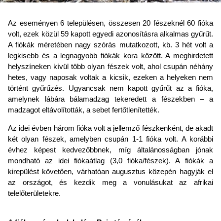
Az eseményen 6 településen, összesen 20 fészeknél 60 fióka
volt, ezek közül 59 kapott egyedi azonosításra alkalmas gyűrűt.
A fiókák méretében nagy szórás mutatkozott, kb. 3 hét volt a
legkisebb és a legnagyobb fiókák kora között. A meghirdetett
helyszíneken kívül több olyan fészek volt, ahol csupán néhány
hetes, vagy naposak voltak a kicsik, ezeken a helyeken nem
történt gyűrűzés. Ugyancsak nem kapott gyűrűt az a fióka,
amelynek lábára bálamadzag tekeredett a fészekben – a
madzagot eltávolították, a sebet fertőtlenítették.
Az idei évben három fióka volt a jellemző fészkenként, de akadt
két olyan fészek, amelyben csupán 1-1 fióka volt. A korábbi
évhez képest kedvezőbbnek, míg általánosságban jónak
mondható az idei fiókaátlag (3,0 fióka/fészek). A fiókák a
kirepülést követően, várhatóan augusztus közepén hagyják el
az országot, és kezdik meg a vonulásukat az afrikai
telelőterületekre.