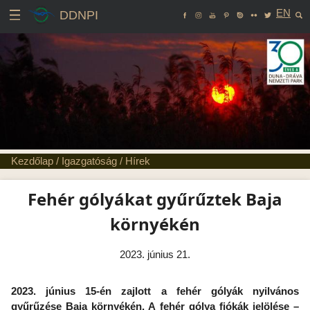
EN
DDNPI
Kezdőlap
/
Igazgatóság
/
Hírek
Fehér gólyákat gyűrűztek Baja
környékén
2023. június 21.
2023. június 15-én zajlott a fehér gólyák nyilvános
gyűrűzése Baja környékén. A fehér gólya fiókák jelölése –