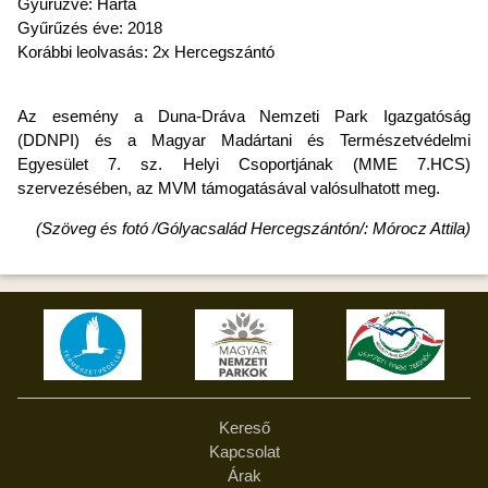
Gyűrűzve: Harta
Gyűrűzés éve: 2018
Korábbi leolvasás: 2x Hercegszántó
Az esemény a Duna-Dráva Nemzeti Park Igazgatóság
(DDNPI) és a Magyar Madártani és Természetvédelmi
Egyesület 7. sz. Helyi Csoportjának (MME 7.HCS)
szervezésében, az MVM támogatásával valósulhatott meg.
(Szöveg és fotó /Gólyacsalád Hercegszántón/: Mórocz Attila)
Kereső
Kapcsolat
Árak