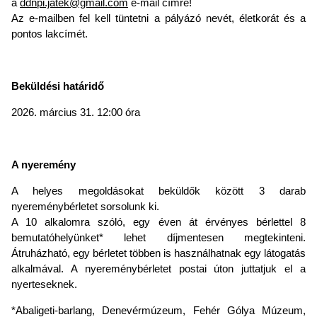
a
ddnpi.jatek@gmail.com
e-mail címre!
Az e-mailben fel kell tüntetni a pályázó nevét, életkorát és a
pontos lakcímét.
Beküldési határidő
2026. március 31. 12:00 óra
A nyeremény
A helyes megoldásokat beküldők között 3 darab
nyereménybérletet sorsolunk ki.
A 10 alkalomra szóló, egy éven át érvényes bérlettel 8
bemutatóhelyünket* lehet díjmentesen megtekinteni.
Átruházható, egy bérletet többen is használhatnak egy látogatás
alkalmával. A nyereménybérletet postai úton juttatjuk el a
nyerteseknek.
*Abaligeti-barlang, Denevérmúzeum, Fehér Gólya Múzeum,