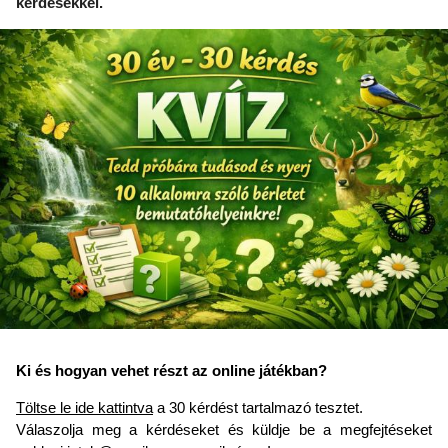
kérdésekkel.
Ki és hogyan vehet részt az online játékban?
Töltse le ide kattintva
a 30 kérdést tartalmazó tesztet.
Válaszolja meg a kérdéseket és küldje be a megfejtéseket