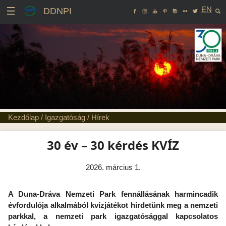
EN
DDNPI
Kezdőlap
/
Igazgatóság
/
Hírek
30 év – 30 kérdés KVÍZ
2026. március 1.
A Duna-Dráva Nemzeti Park fennállásának harmincadik
évfordulója alkalmából kvízjátékot hirdetünk meg a nemzeti
parkkal, a nemzeti park igazgatósággal kapcsolatos