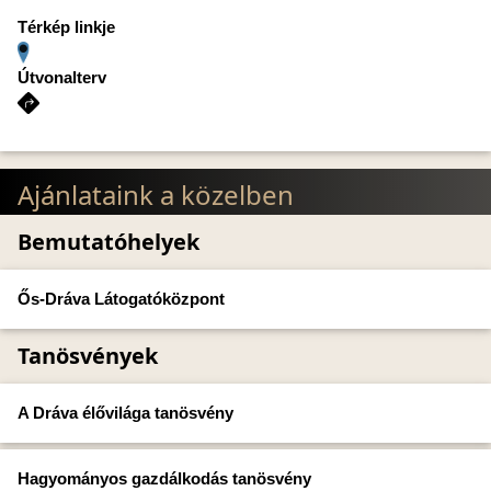
Térkép linkje
Útvonalterv
Ajánlataink a közelben
Bemutatóhelyek
Ős-Dráva Látogatóközpont
Tanösvények
A Dráva élővilága tanösvény
Hagyományos gazdálkodás tanösvény