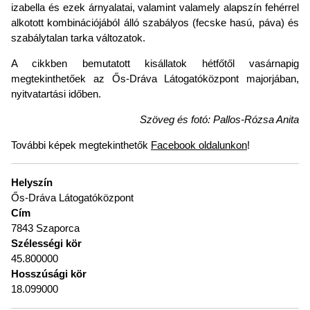
izabella és ezek árnyalatai, valamint valamely alapszín fehérrel
alkotott kombinációjából álló szabályos (fecske hasú, páva) és
szabálytalan tarka változatok.
A cikkben bemutatott kisállatok hétfőtől vasárnapig
megtekinthetőek az Ős-Dráva Látogatóközpont majorjában,
nyitvatartási időben.
Szöveg és fotó: Pallos-Rózsa Anita
További képek megtekinthetők
Facebook oldalunkon
!
Helyszín
Ős-Dráva Látogatóközpont
Cím
7843 Szaporca
Szélességi kör
45.800000
Hosszúsági kör
18.099000