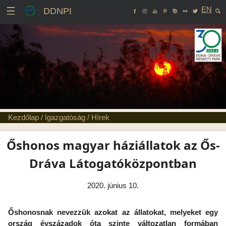
EN
DDNPI
Kezdőlap
/
Igazgatóság
/
Hírek
Őshonos magyar háziállatok az Ős-
Dráva Látogatóközpontban
2020. június 10.
Őshonosnak nevezzük azokat az állatokat, melyeket egy
ország évszázadok óta szinte változatlan formában