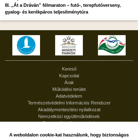
III. „Át a Dráván” félmaraton – futó-, terepfutóverseny,
gyalog- és kerékpáros teljesítménytúra
Kereső
Kapcsolat
Árak
Működési terület
Adatvédelem
Természetvédelmi Információs Rendszer
Akadálymentesítési nyilatkozat
Nemzetközi együttműködések
Együttműködő partnereink
Feliratkozás hírlevélre
A weboldalon cookie-kat használunk, hogy biztonságos
Hírlevél leiratkozás