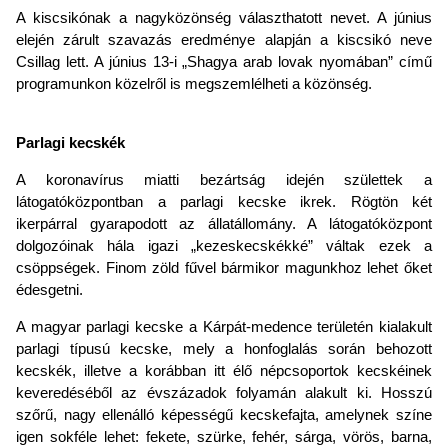
A kiscsikónak a nagyközönség választhatott nevet. A június
elején zárult szavazás eredménye alapján a kiscsikó neve
Csillag lett. A június 13-i „Shagya arab lovak nyomában” című
programunkon közelről is megszemlélheti a közönség.
Parlagi kecskék
A koronavírus miatti bezártság idején születtek a
látogatóközpontban a parlagi kecske ikrek. Rögtön két
ikerpárral gyarapodott az állatállomány. A látogatóközpont
dolgozóinak hála igazi „kezeskecskékké” váltak ezek a
csöppségek. Finom zöld fűvel bármikor magunkhoz lehet őket
édesgetni.
A magyar parlagi kecske a Kárpát-medence területén kialakult
parlagi típusú kecske, mely a honfoglalás során behozott
kecskék, illetve a korábban itt élő népcsoportok kecskéinek
keveredéséből az évszázadok folyamán alakult ki. Hosszú
szőrű, nagy ellenálló képességű kecskefajta, amelynek színe
igen sokféle lehet: fekete, szürke, fehér, sárga, vörös, barna,