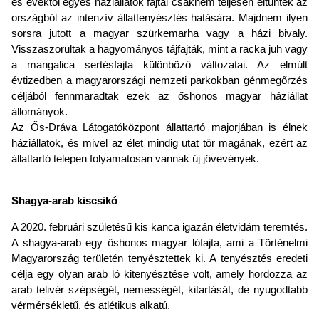
es évektől egyes háziállatok fajtái csaknem teljesen eltűntek az
országból az intenzív állattenyésztés hatására. Majdnem ilyen
sorsra jutott a magyar szürkemarha vagy a házi bivaly.
Visszaszorultak a hagyományos tájfajták, mint a racka juh vagy
a mangalica sertésfajta különböző változatai. Az elmúlt
évtizedben a magyarországi nemzeti parkokban génmegőrzés
céljából fennmaradtak ezek az őshonos magyar háziállat
állományok.
Az Ős-Dráva Látogatóközpont állattartó majorjában is élnek
háziállatok, és mivel az élet mindig utat tör magának, ezért az
állattartó telepen folyamatosan vannak új jövevények.
Shagya-arab kiscsikó
A 2020. februári születésű kis kanca igazán életvidám teremtés.
A shagya-arab egy őshonos magyar lófajta, ami a Történelmi
Magyarország területén tenyésztettek ki. A tenyésztés eredeti
célja egy olyan arab ló kitenyésztése volt, amely hordozza az
arab telivér szépségét, nemességét, kitartását, de nyugodtabb
vérmérsékletű, és atlétikus alkatú.