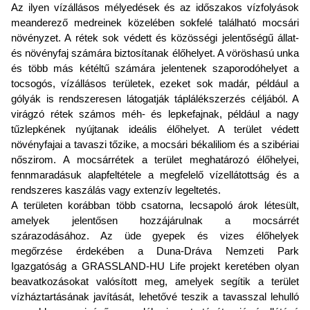
Az ilyen vízállásos mélyedések és az időszakos vízfolyások
meanderező medreinek közelében sokfelé található mocsári
növényzet. A rétek sok védett és közösségi jelentőségű állat-
és növényfaj számára biztosítanak élőhelyet. A vöröshasú unka
és több más kétéltű számára jelentenek szaporodóhelyet a
tocsogós, vízállásos területek, ezeket sok madár, például a
gólyák is rendszeresen látogatják táplálékszerzés céljából. A
virágzó rétek számos méh- és lepkefajnak, például a nagy
tűzlepkének nyújtanak ideális élőhelyet. A terület védett
növényfajai a tavaszi tőzike, a mocsári békaliliom és a szibériai
nőszirom. A mocsárrétek a terület meghatározó élőhelyei,
fennmaradásuk alapfeltétele a megfelelő vízellátottság és a
rendszeres kaszálás vagy extenzív legeltetés.
A területen korábban több csatorna, lecsapoló árok létesült,
amelyek jelentősen hozzájárulnak a mocsárrét
szárazodásához. Az üde gyepek és vizes élőhelyek
megőrzése érdekében a Duna-Dráva Nemzeti Park
Igazgatóság a GRASSLAND-HU Life projekt keretében olyan
beavatkozásokat valósított meg, amelyek segítik a terület
vízháztartásának javítását, lehetővé teszik a tavasszal lehulló