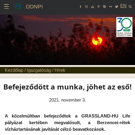
EN
DDNPI
Kezdőlap
/
Igazgatóság
/
Hírek
Befejeződött a munka, jöhet az eső!
2021. november 3.
A közelmúltban befejeződtek a GRASSLAND-HU Life
pályázat kertében megvalósult, a Berzencei-rétek
vízháztartásának javítását célzó beavatkozások.