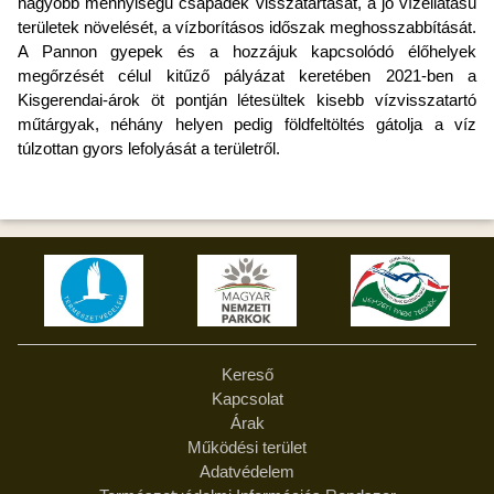
nagyobb mennyiségű csapadék visszatartását, a jó vízellátású
területek növelését, a vízborításos időszak meghosszabbítását.
A Pannon gyepek és a hozzájuk kapcsolódó élőhelyek
megőrzését célul kitűző pályázat keretében 2021-ben a
Kisgerendai-árok öt pontján létesültek kisebb vízvisszatartó
műtárgyak, néhány helyen pedig földfeltöltés gátolja a víz
túlzottan gyors lefolyását a területről.
Kereső
Kapcsolat
Árak
Működési terület
Adatvédelem